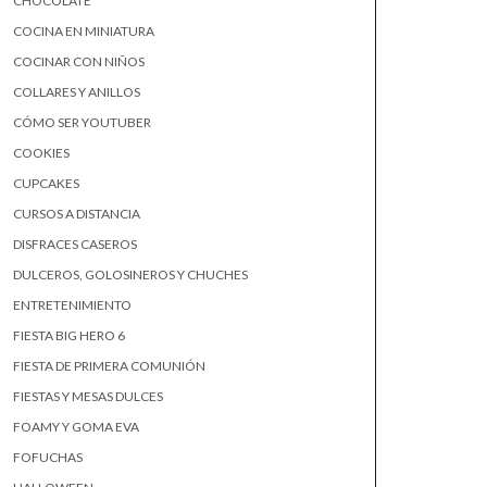
CHOCOLATE
COCINA EN MINIATURA
COCINAR CON NIÑOS
COLLARES Y ANILLOS
CÓMO SER YOUTUBER
COOKIES
CUPCAKES
CURSOS A DISTANCIA
DISFRACES CASEROS
DULCEROS, GOLOSINEROS Y CHUCHES
ENTRETENIMIENTO
FIESTA BIG HERO 6
FIESTA DE PRIMERA COMUNIÓN
FIESTAS Y MESAS DULCES
FOAMY Y GOMA EVA
FOFUCHAS