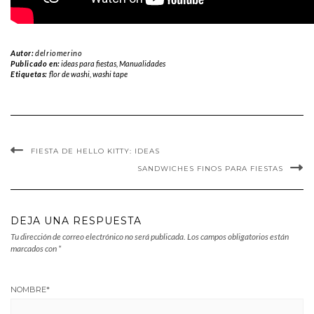
Autor:
delriomerino
Publicado en:
ideas para fiestas
,
Manualidades
Etiquetas:
flor de washi
,
washi tape
FIESTA DE HELLO KITTY: IDEAS
SANDWICHES FINOS PARA FIESTAS
DEJA UNA RESPUESTA
Tu dirección de correo electrónico no será publicada.
Los campos obligatorios están
marcados con
*
NOMBRE
*