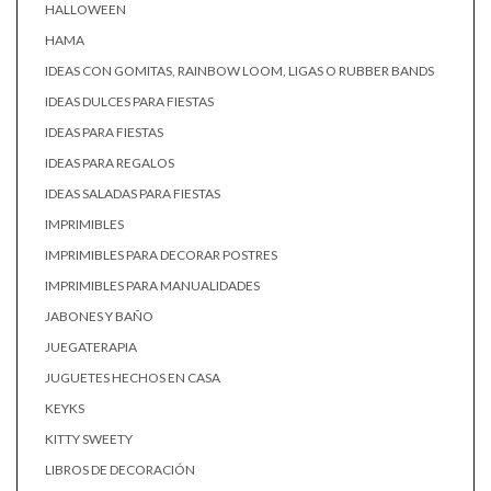
HALLOWEEN
HAMA
IDEAS CON GOMITAS, RAINBOW LOOM, LIGAS O RUBBER BANDS
IDEAS DULCES PARA FIESTAS
IDEAS PARA FIESTAS
IDEAS PARA REGALOS
IDEAS SALADAS PARA FIESTAS
IMPRIMIBLES
IMPRIMIBLES PARA DECORAR POSTRES
IMPRIMIBLES PARA MANUALIDADES
JABONES Y BAÑO
JUEGATERAPIA
JUGUETES HECHOS EN CASA
KEYKS
KITTY SWEETY
LIBROS DE DECORACIÓN