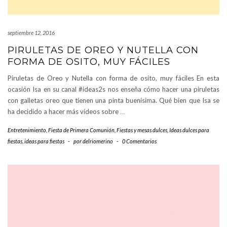
septiembre 12, 2016
PIRULETAS DE OREO Y NUTELLA CON
FORMA DE OSITO, MUY FÁCILES
Piruletas de Oreo y Nutella con forma de osito, muy fáciles En esta
ocasión Isa en su canal #ideas2s nos enseña cómo hacer una piruletas
con galletas oreo que tienen una pinta buenísima. Qué bien que Isa se
ha decidido a hacer más vídeos sobre
…
Entretenimiento
,
Fiesta de Primera Comunión
,
Fiestas y mesas dulces
,
Ideas dulces para
fiestas
,
ideas para fiestas
-
por
delriomerino
-
0 Comentarios