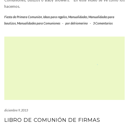
Comuniones, butizos o Baby showers. En este vídeo se ve cómo los
hacemos.
Fiesta de Primera Comunión
,
Ideas para regalos
,
Manualidades
,
Manualidades para
bautizos
,
Manualidades para Comuniones
-
por
delriomerino
-
3 Comentarios
diciembre 9, 2013
LIBRO DE COMUNIÓN DE FIRMAS