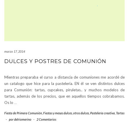
marzo 17, 2014
DULCES Y POSTRES DE COMUNIÓN
Mientras preparaba el curso a distancia de comuniones me acordé de
un catalogo que hice para la pastelería. EN él se ven distintos dulces
para Comunión: tartas, cupcakes, piruletas.. y muchos modelos de
tartas, además de los precios, que en aquellos tiempos cobrabamos.
Os lo
…
Fiesta de Primera Comunión
,
Fiestas y mesas dulces
,
otros dulces
,
Pastelería creativa
,
Tartas
-
por
delriomerino
-
2 Comentarios