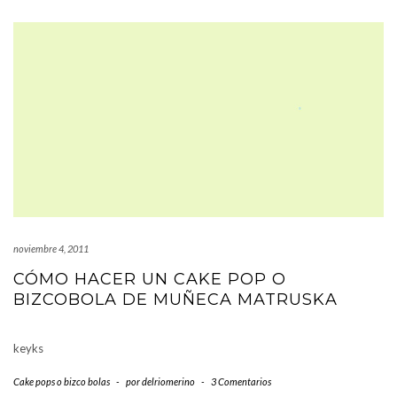
noviembre 4, 2011
CÓMO HACER UN CAKE POP O
BIZCOBOLA DE MUÑECA MATRUSKA
keyks
Cake pops o bizco bolas
-
por
delriomerino
-
3 Comentarios