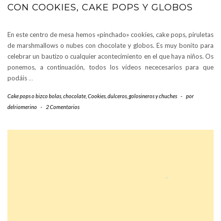
CON COOKIES, CAKE POPS Y GLOBOS
En este centro de mesa hemos «pinchado» cookies, cake pops, piruletas
de marshmallows o nubes con chocolate y globos. Es muy bonito para
celebrar un bautizo o cualquier acontecimiento en el que haya niños. Os
ponemos, a continuación, todos los vídeos nececesarios para que
podáis
…
Cake pops o bizco bolas
,
chocolate
,
Cookies
,
dulceros, golosineros y chuches
-
por
delriomerino
-
2 Comentarios