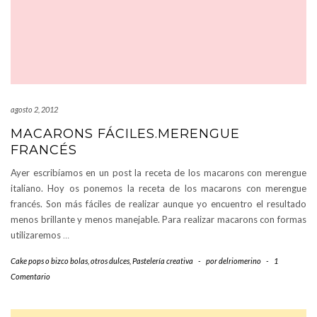
agosto 2, 2012
MACARONS FÁCILES.MERENGUE
FRANCÉS
Ayer escribíamos en un post la receta de los macarons con merengue
italiano. Hoy os ponemos la receta de los macarons con merengue
francés. Son más fáciles de realizar aunque yo encuentro el resultado
menos brillante y menos manejable. Para realizar macarons con formas
utilizaremos
…
Cake pops o bizco bolas
,
otros dulces
,
Pastelería creativa
-
por
delriomerino
-
1
Comentario