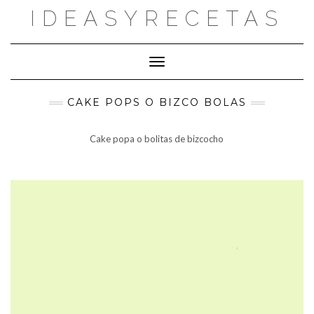
Saltar
IDEASYRECETAS
al
contenido
Cambiar modo de navegación
CAKE POPS O BIZCO BOLAS
Cake popa o bolitas de bizcocho