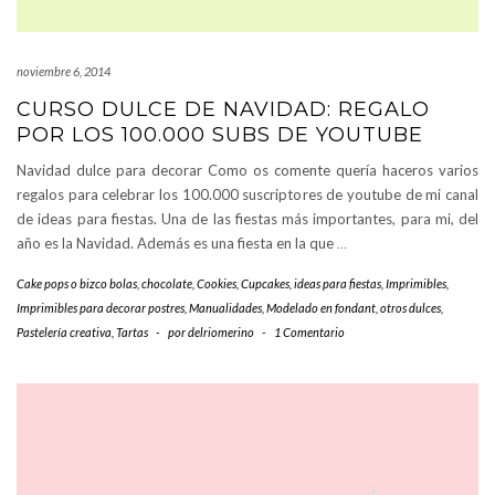
noviembre 6, 2014
CURSO DULCE DE NAVIDAD: REGALO
POR LOS 100.000 SUBS DE YOUTUBE
Navidad dulce para decorar Como os comente quería haceros varios
regalos para celebrar los 100.000 suscriptores de youtube de mi canal
de ideas para fiestas. Una de las fiestas más importantes, para mi, del
año es la Navidad. Además es una fiesta en la que
…
Cake pops o bizco bolas
,
chocolate
,
Cookies
,
Cupcakes
,
ideas para fiestas
,
Imprimibles
,
Imprimibles para decorar postres
,
Manualidades
,
Modelado en fondant
,
otros dulces
,
Pastelería creativa
,
Tartas
-
por
delriomerino
-
1 Comentario