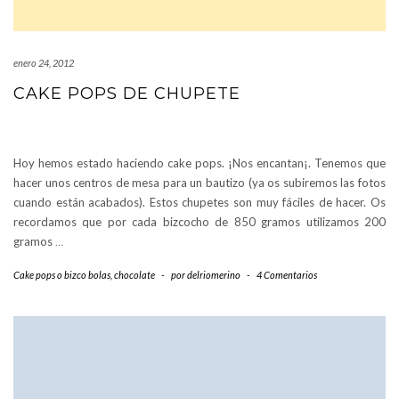
enero 24, 2012
CAKE POPS DE CHUPETE
Hoy hemos estado haciendo cake pops. ¡Nos encantan¡. Tenemos que
hacer unos centros de mesa para un bautizo (ya os subiremos las fotos
cuando están acabados). Estos chupetes son muy fáciles de hacer. Os
recordamos que por cada bizcocho de 850 gramos utilizamos 200
gramos
…
Cake pops o bizco bolas
,
chocolate
-
por
delriomerino
-
4 Comentarios