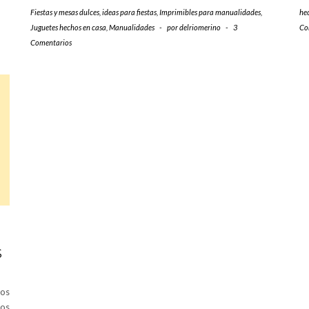
Fiestas y mesas dulces
,
ideas para fiestas
,
Imprimibles para manualidades
,
he
Juguetes hechos en casa
,
Manualidades
-
por
delriomerino
-
3
Co
Comentarios
S
tos
nos