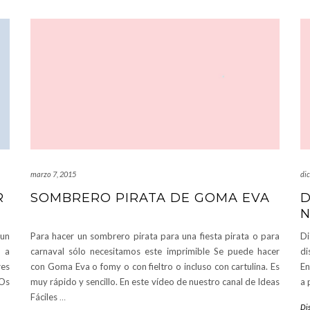
marzo 7, 2015
di
R
SOMBRERO PIRATA DE GOMA EVA
D
N
 un
Para hacer un sombrero pirata para una fiesta pirata o para
Di
o a
carnaval sólo necesitamos este imprimible Se puede hacer
di
res
con Goma Eva o fomy o con fieltro o incluso con cartulina. Es
En
 Os
muy rápido y sencillo. En este vídeo de nuestro canal de Ideas
a 
Fáciles
…
Dis