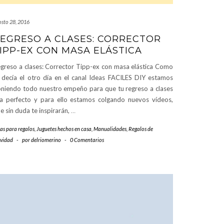
osto 28, 2016
EGRESO A CLASES: CORRECTOR
IPP-EX CON MASA ELÁSTICA
greso a clases: Corrector Tipp-ex con masa elástica Como
 decía el otro día en el canal Ideas FACILES DIY estamos
niendo todo nuestro empeño para que tu regreso a clases
a perfecto y para ello estamos colgando nuevos vídeos,
e sin duda te inspirarán,
…
as para regalos
,
Juguetes hechos en casa
,
Manualidades
,
Regalos de
vidad
-
por
delriomerino
-
0 Comentarios