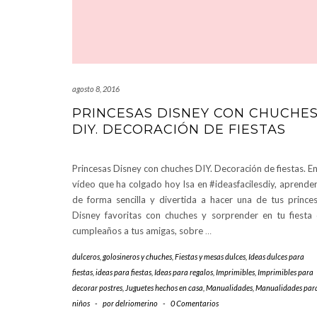
agosto 8, 2016
PRINCESAS DISNEY CON CHUCHE
DIY. DECORACIÓN DE FIESTAS
Princesas Disney con chuches DIY. Decoración de fiestas. En
vídeo que ha colgado hoy Isa en #ideasfacilesdiy, aprende
de forma sencilla y divertida a hacer una de tus prince
Disney favoritas con chuches y sorprender en tu fiesta
cumpleaños a tus amigas, sobre
…
dulceros, golosineros y chuches
,
Fiestas y mesas dulces
,
Ideas dulces para
fiestas
,
ideas para fiestas
,
Ideas para regalos
,
Imprimibles
,
Imprimibles para
decorar postres
,
Juguetes hechos en casa
,
Manualidades
,
Manualidades par
niños
-
por
delriomerino
-
0 Comentarios