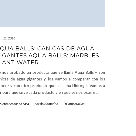
il 11, 2016
QUA BALLS: CANICAS DE AGUA
IGANTES.AQUA BALLS: MARBLES
IANT WATER
mos probado un producto que se llama Aqua Balls y son
nicas de agua gigantes y los vamos a comparar con los
beez y con otro producto que se llama Hidrogel. Vamos a
r para qué sirve cada producto y en qué se nos ocurre
…
guetes hechos en casa
-
por
delriomerino
-
0 Comentarios