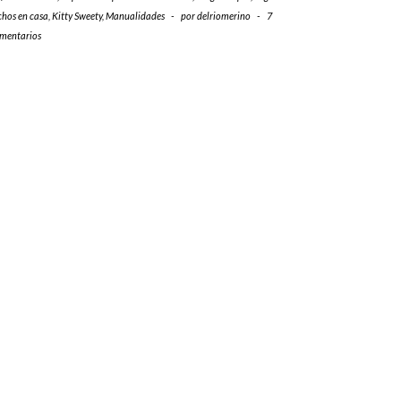
chos en casa
,
Kitty Sweety
,
Manualidades
-
por
delriomerino
-
7
mentarios