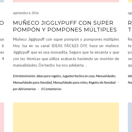
septiembre 6, 2016
ag
DO
MUÑECO JIGGLYPUFF CON SUPER
R
POMPÓN Y POMPONES MÚLTIPLES
T
 un
Muñeco Jigglypuff con super pompón y pompones múltiples
Re
 6
Hoy Isa en su canal IDEAS FÁCILES DIY, hace un muñeco
te
tes
Jigglypuff que es una monadita. Seguro que te encanta y que
po
e 4
con las técnicas que utiliza acabarás haciendo un montón de
se
manualidades. De hecho Isa nos adelanta
…
qu
Entretenimiento
,
Ideas para regalos
,
Juguetes hechos en casa
,
Manualidades
,
Ide
Manualidades para Navidad
,
Manualidades para niños
,
Regalos de Navidad
-
Na
por
delriomerino
-
0 Comentarios