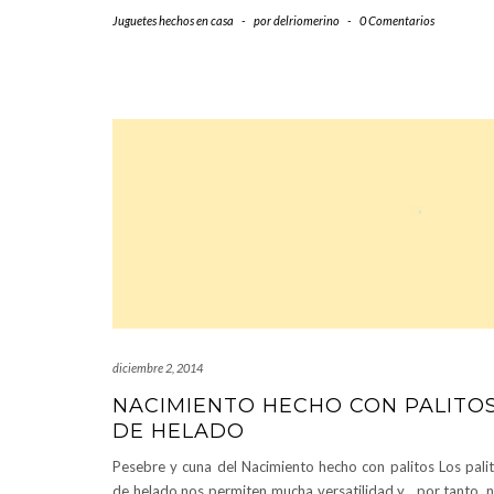
Juguetes hechos en casa
-
por
delriomerino
-
0 Comentarios
diciembre 2, 2014
NACIMIENTO HECHO CON PALITO
DE HELADO
Pesebre y cuna del Nacimiento hecho con palitos Los pali
de helado nos permiten mucha versatilidad y , por tanto, 