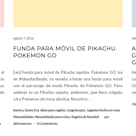
agosto 7, 2016
abr
S
FUNDA PARA MÓVIL DE PIKACHU.
A
POKEMON GO
G
G
 el
[:es] Funda para móvil de Pikachu squishy. Pokemon GO Isa
He
rás
en #ideasfacilesdiy, os enseña a hacer una funda para móvil
ca
sas
con el personaje de moda Pikachu de Pokemon GO. Pero
Or
 de
además es un Pikachu squishy, antiestres, que lleva colgado
ve
otro Pokemon de masa elástica. Nosotros
…
Ju
foamy y Goma Eva
,
Ideas para regalos
,
Juegaterapia
,
Juguetes hechos en casa
,
Manualidades
,
Manualidades para niños
,
Regalos de Navidad
-
por
a
delriomerino
-
0 Comentarios