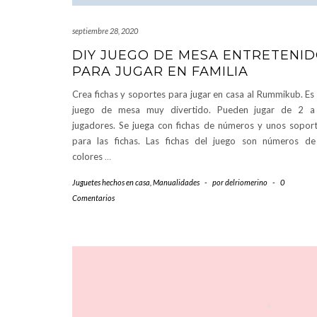
septiembre 28, 2020
DIY JUEGO DE MESA ENTRETENI
PARA JUGAR EN FAMILIA
Crea fichas y soportes para jugar en casa al Rummikub. Es
juego de mesa muy divertido. Pueden jugar de 2 a
jugadores. Se juega con fichas de números y unos sopor
para las fichas. Las fichas del juego son números d
colores
…
Juguetes hechos en casa
,
Manualidades
-
por
delriomerino
-
0
Comentarios