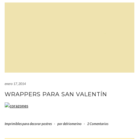
enero 17, 2014
WRAPPERS PARA SAN VALENTÍN
Imprimibles para decorar postres
-
por
delriomerino
-
2 Comentarios