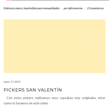
Disfraces caseros
,
Imprimibles para manualidades
-
por
delriomerino
-
2 Comentarios
enero 17, 2014
PICKERS SAN VALENTÍN
Con estos pickers realizamos unos cupcakes muy originales, mirar
cómo lo hacemos en este vídeo