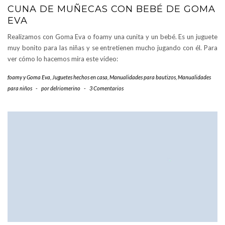
CUNA DE MUÑECAS CON BEBÉ DE GOMA
EVA
Realizamos con Goma Eva o foamy una cunita y un bebé. Es un juguete
muy bonito para las niñas y se entretienen mucho jugando con él. Para
ver cómo lo hacemos mira este vídeo:
foamy y Goma Eva
,
Juguetes hechos en casa
,
Manualidades para bautizos
,
Manualidades
para niños
-
por
delriomerino
-
3 Comentarios