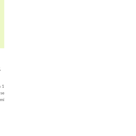
S
a 1
 se
 mi