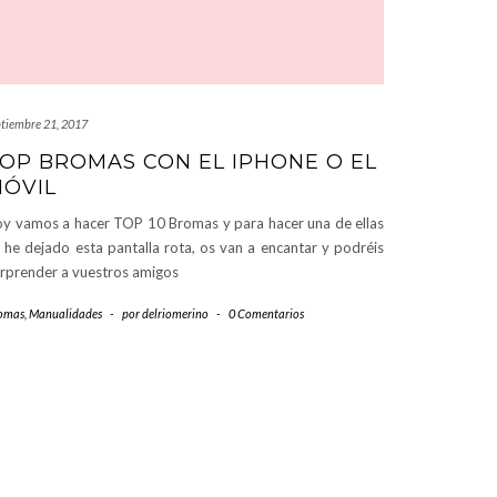
ptiembre 21, 2017
OP BROMAS CON EL IPHONE O EL
ÓVIL
y vamos a hacer TOP 10 Bromas y para hacer una de ellas
 he dejado esta pantalla rota, os van a encantar y podréis
rprender a vuestros amigos
omas
,
Manualidades
-
por
delriomerino
-
0 Comentarios