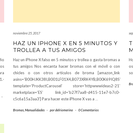
noviembre 25, 2017
se
HAZ UN IPHONE X EN 5 MINUTOS Y
T
TROLLEA A TUS AMIGOS
M
año
Haz un iPhone X falso en 5 minutos y trollea o gasta bromas a
Ho
los
tus amigos Nos encanta hacer bromas con el móvil o con
os
ara
chicles o con otros artículos de broma [amazon_link
so
1.-
asins=’B00HJKK38I,B001LF01X4,B073XRK4YB,B00K69IQ8S’
Br
template=’ProductCarousel’ store=’httpwwwideas2-21′
marketplace=’ES’ link_id=’b27f7aa8-d415-11e7-b7c0-
-
c5c6a15a3aa3′] Para hacer este iPhone X vas a
…
Bromas
,
Manualidades
-
por
delriomerino
-
0 Comentarios