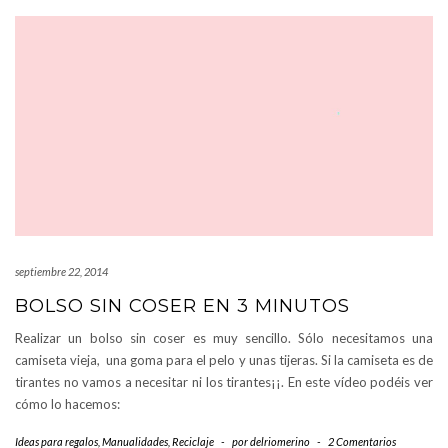
septiembre 22, 2014
BOLSO SIN COSER EN 3 MINUTOS
Realizar un bolso sin coser es muy sencillo. Sólo necesitamos una
camiseta vieja, una goma para el pelo y unas tijeras. Si la camiseta es de
tirantes no vamos a necesitar ni los tirantes¡¡. En este vídeo podéis ver
cómo lo hacemos:
Ideas para regalos
,
Manualidades
,
Reciclaje
-
por
delriomerino
-
2 Comentarios