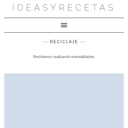
Saltar
IDEASYRECETAS
al
contenido
Cambiar modo de navegación
RECICLAJE
Reciclamos realizando manualidades