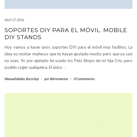
abril 17, 2016
SOPORTES DIY PARA EL MÓVIL. MOBILE
DIY STANDS
Hoy vamos a hacer unos soportes DIY para el móvil muy facilitos. La
idea es reciclar muñecos que te hayan gustado mucho pero que ya casi
no uses. Yo por ejemplo he usado los Pets Shops de mi hija Cris, pero
podéis coger cualquiera. El único
…
Manualidades
,
Reciclaje
-
por
delriomerino
-
0 Comentarios