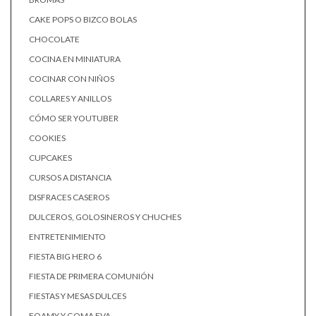
CAKE POPS O BIZCO BOLAS
CHOCOLATE
COCINA EN MINIATURA
COCINAR CON NIÑOS
COLLARES Y ANILLOS
CÓMO SER YOUTUBER
COOKIES
CUPCAKES
CURSOS A DISTANCIA
DISFRACES CASEROS
DULCEROS, GOLOSINEROS Y CHUCHES
ENTRETENIMIENTO
FIESTA BIG HERO 6
FIESTA DE PRIMERA COMUNIÓN
FIESTAS Y MESAS DULCES
FOAMY Y GOMA EVA