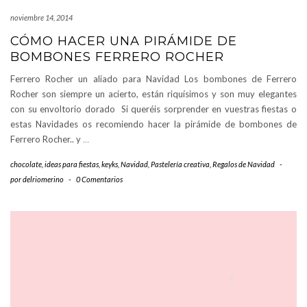
noviembre 14, 2014
CÓMO HACER UNA PIRÁMIDE DE
BOMBONES FERRERO ROCHER
Ferrero Rocher un aliado para Navidad Los bombones de Ferrero
Rocher son siempre un acierto, están riquísimos y son muy elegantes
con su envoltorio dorado Si queréis sorprender en vuestras fiestas o
estas Navidades os recomiendo hacer la pirámide de bombones de
Ferrero Rocher.. y
…
chocolate
,
ideas para fiestas
,
keyks
,
Navidad
,
Pastelería creativa
,
Regalos de Navidad
-
por
delriomerino
-
0 Comentarios