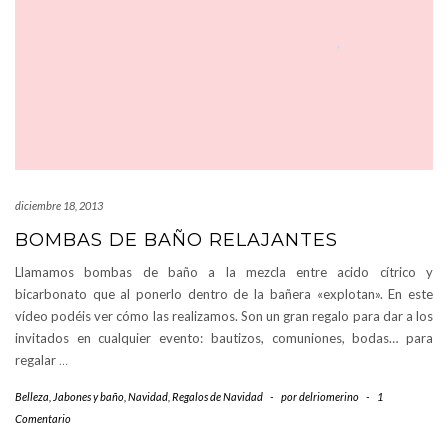
diciembre 18, 2013
BOMBAS DE BAÑO RELAJANTES
Llamamos bombas de baño a la mezcla entre acido cítrico y
bicarbonato que al ponerlo dentro de la bañera «explotan». En este
vídeo podéis ver cómo las realizamos. Son un gran regalo para dar a los
invitados en cualquier evento: bautizos, comuniones, bodas… para
regalar
…
Belleza
,
Jabones y baño
,
Navidad
,
Regalos de Navidad
-
por
delriomerino
-
1
Comentario