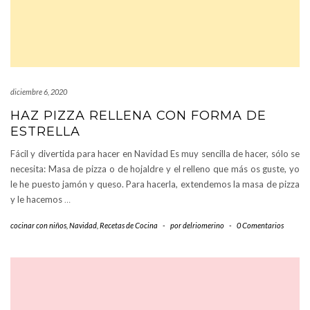
diciembre 6, 2020
HAZ PIZZA RELLENA CON FORMA DE
ESTRELLA
Fácil y divertida para hacer en Navidad Es muy sencilla de hacer, sólo se
necesita: Masa de pizza o de hojaldre y el relleno que más os guste, yo
le he puesto jamón y queso. Para hacerla, extendemos la masa de pizza
y le hacemos
…
cocinar con niños
,
Navidad
,
Recetas de Cocina
-
por
delriomerino
-
0 Comentarios