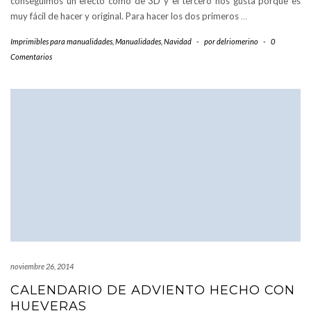
conseguimos un efecto como de 3D y el tercero nos gusta porque es
muy fácil de hacer y original. Para hacer los dos primeros
…
Imprimibles para manualidades
,
Manualidades
,
Navidad
-
por
delriomerino
-
0
Comentarios
noviembre 26, 2014
CALENDARIO DE ADVIENTO HECHO CON
HUEVERAS