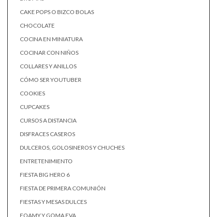
CAKE POPS O BIZCO BOLAS
CHOCOLATE
COCINA EN MINIATURA
COCINAR CON NIÑOS
COLLARES Y ANILLOS
CÓMO SER YOUTUBER
COOKIES
CUPCAKES
CURSOS A DISTANCIA
DISFRACES CASEROS
DULCEROS, GOLOSINEROS Y CHUCHES
ENTRETENIMIENTO
FIESTA BIG HERO 6
FIESTA DE PRIMERA COMUNIÓN
FIESTAS Y MESAS DULCES
FOAMY Y GOMA EVA