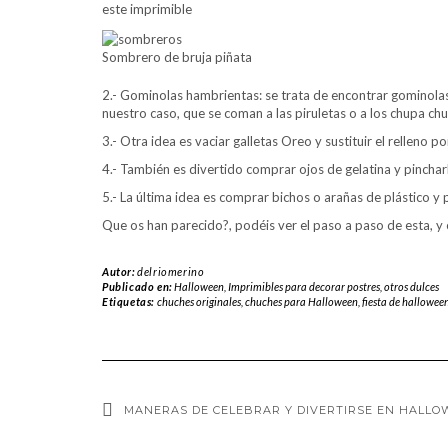
este imprimible
Sombrero de bruja piñata
2.- Gominolas hambrientas: se trata de encontrar gominolas
nuestro caso, que se coman a las piruletas o a los chupa ch
3.- Otra idea es vaciar galletas Oreo y sustituir el relleno
4.- También es divertido comprar ojos de gelatina y pinchar
5.- La última idea es comprar bichos o arañas de plástico y
Que os han parecido?, podéis ver el paso a paso de esta, y 
Autor:
delriomerino
Publicado en:
Halloween
,
Imprimibles para decorar postres
,
otros dulces
Etiquetas:
chuches originales
,
chuches para Halloween
,
fiesta de hallowee
MANERAS DE CELEBRAR Y DIVERTIRSE EN HALL