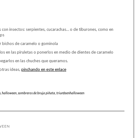
 con insectos: serpientes, cucarachas… o de tiburones, como en
ups
 por bichos de caramelo o gominola
los en las piruletas o ponerlos en medio de dientes de caramelo
 pegarlos en las chuches que queramos.
otras ideas,
pinchando en este enlace
n
,
halloween
,
sombreros de bruja piñata
,
triunfaenhalloween
OWEEN