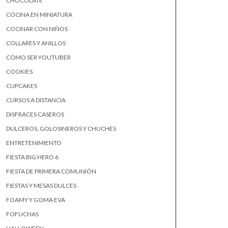
CHOCOLATE
COCINA EN MINIATURA
COCINAR CON NIÑOS
COLLARES Y ANILLOS
CÓMO SER YOUTUBER
COOKIES
CUPCAKES
CURSOS A DISTANCIA
DISFRACES CASEROS
DULCEROS, GOLOSINEROS Y CHUCHES
ENTRETENIMIENTO
FIESTA BIG HERO 6
FIESTA DE PRIMERA COMUNIÓN
FIESTAS Y MESAS DULCES
FOAMY Y GOMA EVA
FOFUCHAS