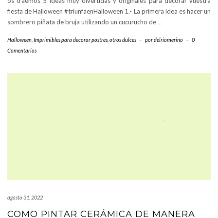
os traemos 5 ideas muy divertidas y originales para decorar vuestra
fiesta de Halloween #triunfaenHalloween 1.- La primera idea es hacer un
sombrero piñata de bruja utilizando un cucurucho de
…
Halloween
,
Imprimibles para decorar postres
,
otros dulces
-
por
delriomerino
-
0
Comentarios
agosto 31, 2022
COMO PINTAR CERÁMICA DE MANERA