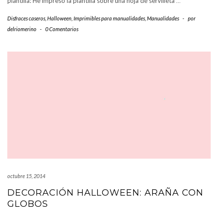
plantilla: He impreso la plantilla sobre una hoja de servilleta
…
Disfraces caseros
,
Halloween
,
Imprimibles para manualidades
,
Manualidades
-
por
delriomerino
-
0 Comentarios
octubre 15, 2014
DECORACIÓN HALLOWEEN: ARAÑA CON
GLOBOS