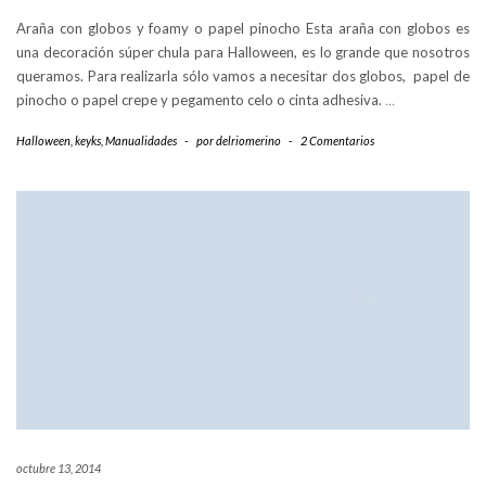
Araña con globos y foamy o papel pinocho Esta araña con globos es
una decoración súper chula para Halloween, es lo grande que nosotros
queramos. Para realizarla sólo vamos a necesitar dos globos, papel de
pinocho o papel crepe y pegamento celo o cinta adhesiva.
…
Halloween
,
keyks
,
Manualidades
-
por
delriomerino
-
2 Comentarios
octubre 13, 2014