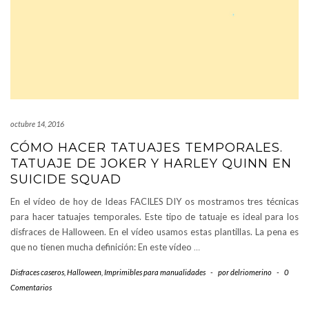
octubre 14, 2016
CÓMO HACER TATUAJES TEMPORALES.
TATUAJE DE JOKER Y HARLEY QUINN EN
SUICIDE SQUAD
En el vídeo de hoy de Ideas FACILES DIY os mostramos tres técnicas
para hacer tatuajes temporales. Este tipo de tatuaje es ideal para los
disfraces de Halloween. En el vídeo usamos estas plantillas. La pena es
que no tienen mucha definición: En este vídeo
…
Disfraces caseros
,
Halloween
,
Imprimibles para manualidades
-
por
delriomerino
-
0
Comentarios