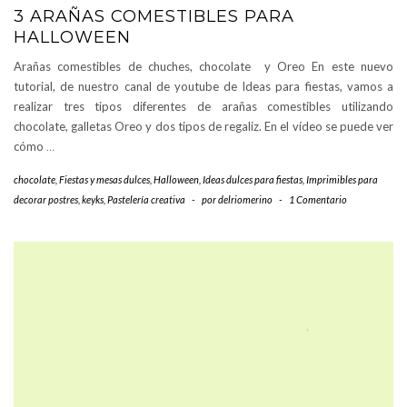
3 ARAÑAS COMESTIBLES PARA
HALLOWEEN
Arañas comestibles de chuches, chocolate y Oreo En este nuevo
tutorial, de nuestro canal de youtube de Ideas para fiestas, vamos a
realizar tres tipos diferentes de arañas comestibles utilizando
chocolate, galletas Oreo y dos tipos de regaliz. En el vídeo se puede ver
cómo
…
chocolate
,
Fiestas y mesas dulces
,
Halloween
,
Ideas dulces para fiestas
,
Imprimibles para
decorar postres
,
keyks
,
Pastelería creativa
-
por
delriomerino
-
1 Comentario