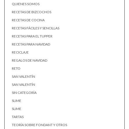
QUIENES SOMOS
RECETAS DE BIZCOCHOS
RECETAS DE COCINA
RECETAS FÁCILES Y SENCILLAS
RECETAS PARA EL TUPPER
RECETAS PARA NAVIDAD
RECICLAJE
REGALOS DE NAVIDAD
RETO
SAN VALENTÍN
SAN VALENTÍN
SIN CATEGORÍA
SLIME
SLIME
TARTAS
TEORÍA SOBRE FONDANT Y OTROS