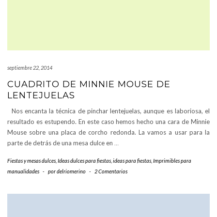
septiembre 22, 2014
CUADRITO DE MINNIE MOUSE DE
LENTEJUELAS
Nos encanta la técnica de pinchar lentejuelas, aunque es laboriosa, el
resultado es estupendo. En este caso hemos hecho una cara de Minnie
Mouse sobre una placa de corcho redonda. La vamos a usar para la
parte de detrás de una mesa dulce en
…
Fiestas y mesas dulces
,
Ideas dulces para fiestas
,
ideas para fiestas
,
Imprimibles para
manualidades
-
por
delriomerino
-
2 Comentarios