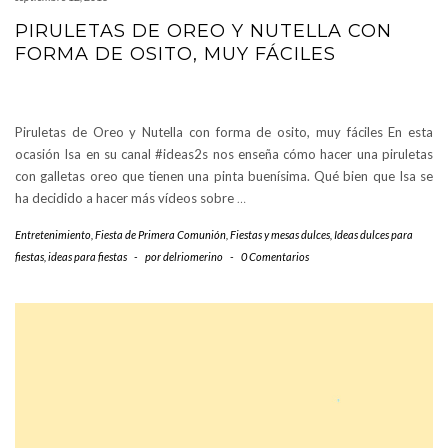
PIRULETAS DE OREO Y NUTELLA CON
FORMA DE OSITO, MUY FÁCILES
Piruletas de Oreo y Nutella con forma de osito, muy fáciles En esta
ocasión Isa en su canal #ideas2s nos enseña cómo hacer una piruletas
con galletas oreo que tienen una pinta buenísima. Qué bien que Isa se
ha decidido a hacer más vídeos sobre
…
Entretenimiento
,
Fiesta de Primera Comunión
,
Fiestas y mesas dulces
,
Ideas dulces para
fiestas
,
ideas para fiestas
-
por
delriomerino
-
0 Comentarios