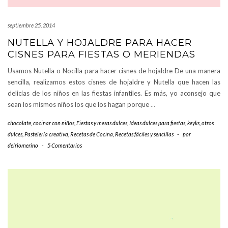
septiembre 25, 2014
NUTELLA Y HOJALDRE PARA HACER
CISNES PARA FIESTAS O MERIENDAS
Usamos Nutella o Nocilla para hacer cisnes de hojaldre De una manera
sencilla, realizamos estos cisnes de hojaldre y Nutella que hacen las
delicias de los niños en las fiestas infantiles. Es más, yo aconsejo que
sean los mismos niños los que los hagan porque
…
chocolate
,
cocinar con niños
,
Fiestas y mesas dulces
,
Ideas dulces para fiestas
,
keyks
,
otros
dulces
,
Pastelería creativa
,
Recetas de Cocina
,
Recetas fáciles y sencillas
-
por
delriomerino
-
5 Comentarios