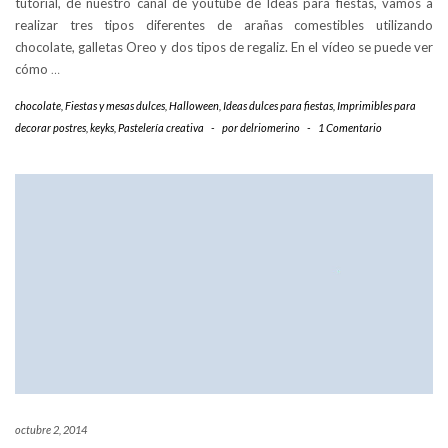
tutorial, de nuestro canal de youtube de Ideas para fiestas, vamos a
realizar tres tipos diferentes de arañas comestibles utilizando
chocolate, galletas Oreo y dos tipos de regaliz. En el vídeo se puede ver
cómo
…
chocolate
,
Fiestas y mesas dulces
,
Halloween
,
Ideas dulces para fiestas
,
Imprimibles para
decorar postres
,
keyks
,
Pastelería creativa
-
por
delriomerino
-
1 Comentario
octubre 2, 2014