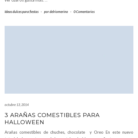
ver cuál os gusta más.
…
Ideas dulces para fiestas
-
por
delriomerino
-
0 Comentarios
octubre 13, 2014
3 ARAÑAS COMESTIBLES PARA
HALLOWEEN
Arañas comestibles de chuches, chocolate y Oreo En este nuevo