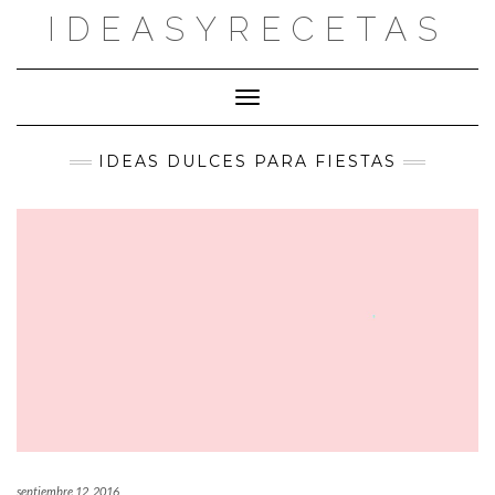
Saltar
IDEASYRECETAS
al
contenido
Cambiar modo de navegación
IDEAS DULCES PARA FIESTAS
septiembre 12, 2016