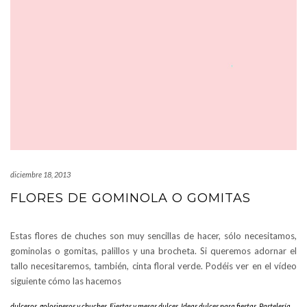
diciembre 18, 2013
FLORES DE GOMINOLA O GOMITAS
Estas flores de chuches son muy sencillas de hacer, sólo necesitamos,
gominolas o gomitas, palillos y una brocheta. Si queremos adornar el
tallo necesitaremos, también, cinta floral verde. Podéis ver en el vídeo
siguiente cómo las hacemos
dulceros, golosineros y chuches
,
Fiestas y mesas dulces
,
Ideas dulces para fiestas
,
Pastelería