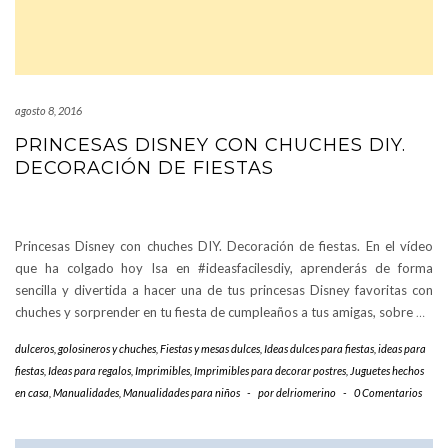
agosto 8, 2016
PRINCESAS DISNEY CON CHUCHES DIY.
DECORACIÓN DE FIESTAS
Princesas Disney con chuches DIY. Decoración de fiestas. En el vídeo
que ha colgado hoy Isa en #ideasfacilesdiy, aprenderás de forma
sencilla y divertida a hacer una de tus princesas Disney favoritas con
chuches y sorprender en tu fiesta de cumpleaños a tus amigas, sobre
…
dulceros, golosineros y chuches
,
Fiestas y mesas dulces
,
Ideas dulces para fiestas
,
ideas para
fiestas
,
Ideas para regalos
,
Imprimibles
,
Imprimibles para decorar postres
,
Juguetes hechos
en casa
,
Manualidades
,
Manualidades para niños
-
por
delriomerino
-
0 Comentarios