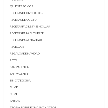
QUIENES SOMOS
RECETAS DE BIZCOCHOS
RECETAS DE COCINA
RECETAS FÁCILES Y SENCILLAS
RECETAS PARA EL TUPPER
RECETAS PARA NAVIDAD
RECICLAJE
REGALOS DE NAVIDAD
RETO
SAN VALENTÍN
SAN VALENTÍN
SIN CATEGORÍA
SLIME
SLIME
TARTAS
TEORÍA SOBRE FONDANT Y OTROS