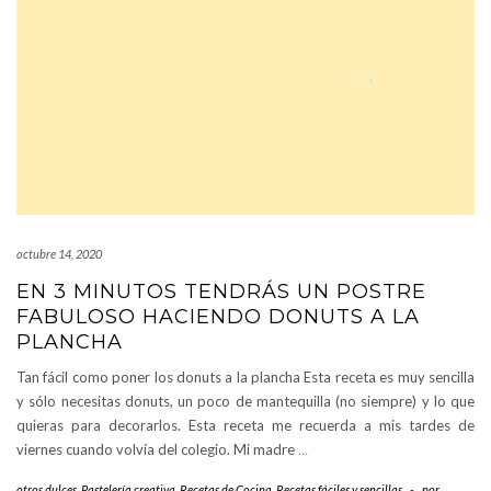
octubre 14, 2020
EN 3 MINUTOS TENDRÁS UN POSTRE
FABULOSO HACIENDO DONUTS A LA
PLANCHA
Tan fácil como poner los donuts a la plancha Esta receta es muy sencilla
y sólo necesitas donuts, un poco de mantequilla (no siempre) y lo que
quieras para decorarlos. Esta receta me recuerda a mis tardes de
viernes cuando volvía del colegio. Mi madre
…
otros dulces
,
Pastelería creativa
,
Recetas de Cocina
,
Recetas fáciles y sencillas
-
por