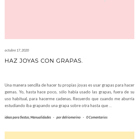
octubre 17, 2020
HAZ JOYAS CON GRAPAS.
Una manera sencilla de hacer tu propias joyas es usar grapas para hacer
gemas. Yo, hasta hace poco, sólo había usado las grapas, fuera de su
uso habitual, para hacerme cadenas. Recuerdo que cuando me aburría
estudiando iba grapando una grapa sobre otra hasta que
…
ideas para fiestas
,
Manualidades
-
por
delriomerino
-
0 Comentarios