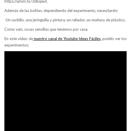
https://amzn.to/3dbqeut.
Además de las bolitas, dependiendo del experimento, necesitaréis:
-Un cuchillo, una jeringuilla y pintura, un rallador, un muñeco de plástico..
Como veis, cosas sencillas que tenemos por casa.
En este vídeo de
nuestro canal de Youtube Ideas Fáciles,
podéis ver los
experimentos: