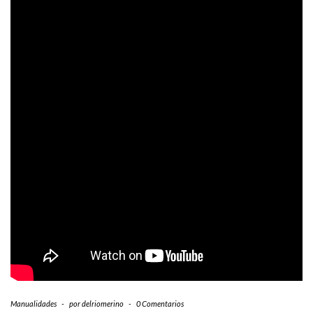
Manualidades
-
por
delriomerino
-
0 Comentarios