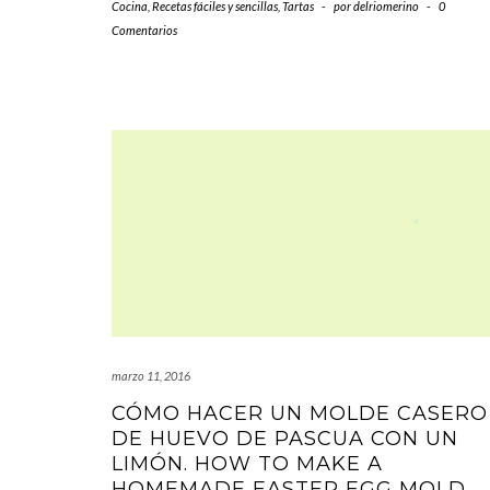
Cocina
,
Recetas fáciles y sencillas
,
Tartas
-
por
delriomerino
-
0
Comentarios
marzo 11, 2016
CÓMO HACER UN MOLDE CASERO
DE HUEVO DE PASCUA CON UN
LIMÓN. HOW TO MAKE A
HOMEMADE EASTER EGG MOLD