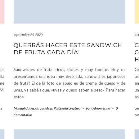
septiembre 24, 2020
oc
QUERRÁS HACER ESTE SANDWICH
G
DE FRUTA CADA DÍA!
G
 es
Sandwiches de fruta: ricos, fáciles y muy bonitos Hoy os
G
lla
presentamos una idea muy divertida, sandwiches japoneses
as
 me
de fruta! El de la foto de abajo es de crema de queso y de
en
 Mi
uvas, ya sabéis que. «uvas y queso saben a beso» Para hacer
un
estos
…
as
as
Manualidades
,
otros dulces
,
Pastelería creativa
-
por
delriomerino
-
0
co
Comentarios
cr