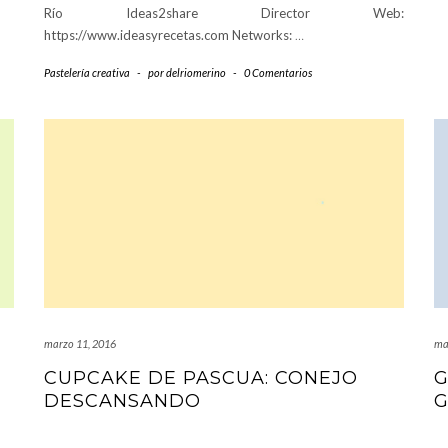
Río Ideas2share Director Web:
https://www.ideasyrecetas.com Networks:
…
Pastelería creativa
-
por
delriomerino
-
0 Comentarios
marzo 11, 2016
ma
CUPCAKE DE PASCUA: CONEJO
G
DESCANSANDO
G