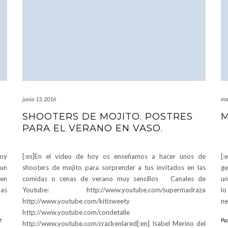
junio 13, 2016
ma
SHOOTERS DE MOJITO. POSTRES
M
PARA EL VERANO EN VASO.
Hoy
[:es]En el vídeo de hoy os enseñamos a hacer unos de
[:
 un
shooters de mojito para sorprender a tus invitados en las
ge
 en
comidas o cenas de verano muy sencillos Canales de
un
las
Youtube: http://www.youtube.com/supermadraza
lo
http://www.youtube.com/kitisweety
ne
http://www.youtube.com/condetalle
e
Pas
http://www.youtube.com/crackenlared[:en] Isabel Merino del