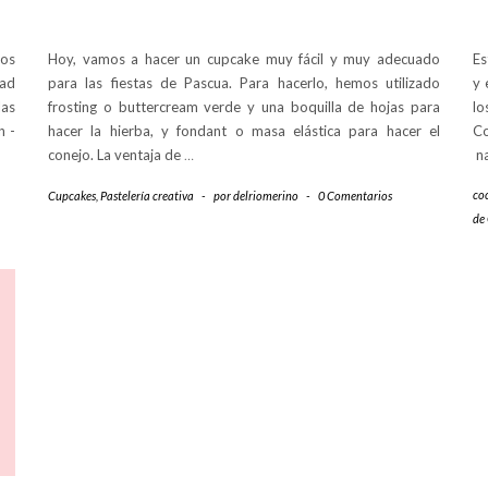
vos
Hoy, vamos a hacer un cupcake muy fácil y muy adecuado
Es
dad
para las fiestas de Pascua. Para hacerlo, hemos utilizado
y 
las
frosting o buttercream verde y una boquilla de hojas para
lo
n -
hacer la hierba, y fondant o masa elástica para hacer el
C
conejo. La ventaja de
…
na
co
Cupcakes
,
Pastelería creativa
-
por
delriomerino
-
0 Comentarios
de