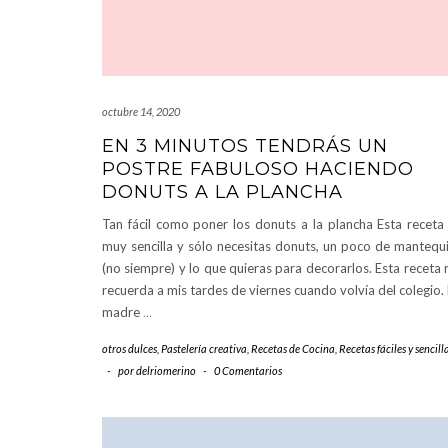
octubre 14, 2020
EN 3 MINUTOS TENDRÁS UN
POSTRE FABULOSO HACIENDO
DONUTS A LA PLANCHA
Tan fácil como poner los donuts a la plancha Esta receta
muy sencilla y sólo necesitas donuts, un poco de mantequi
(no siempre) y lo que quieras para decorarlos. Esta receta
recuerda a mis tardes de viernes cuando volvía del colegio.
madre
…
otros dulces
,
Pastelería creativa
,
Recetas de Cocina
,
Recetas fáciles y sencill
-
por
delriomerino
-
0 Comentarios