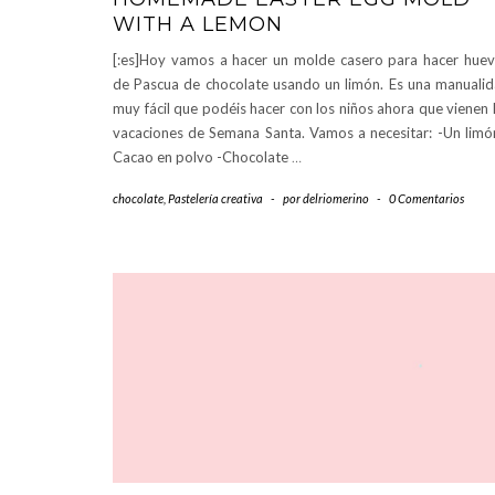
WITH A LEMON
[:es]Hoy vamos a hacer un molde casero para hacer hue
de Pascua de chocolate usando un limón. Es una manuali
muy fácil que podéis hacer con los niños ahora que vienen 
vacaciones de Semana Santa. Vamos a necesitar: -Un limó
Cacao en polvo -Chocolate
…
chocolate
,
Pastelería creativa
-
por
delriomerino
-
0 Comentarios