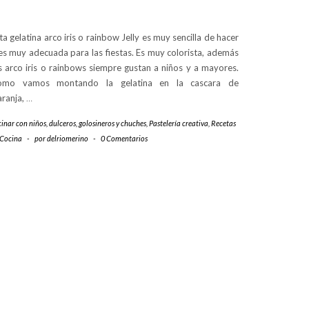
ta gelatina arco iris o rainbow Jelly es muy sencilla de hacer
es muy adecuada para las fiestas. Es muy colorista, además
s arco iris o rainbows siempre gustan a niños y a mayores.
omo vamos montando la gelatina en la cascara de
ranja,
…
cinar con niños
,
dulceros, golosineros y chuches
,
Pastelería creativa
,
Recetas
 Cocina
-
por
delriomerino
-
0 Comentarios