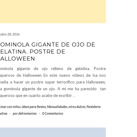
tubre 28, 2016
OMINOLA GIGANTE DE OJO DE
ELATINA. POSTRE DE
HALLOWEEN
ominola gigante de ojo relleno de gelatina. Postre
queroso de Halloween En este nuevo vídeos de Isa nos
seña a hacer un postre super terrorífico para Halloween,
a gominola gigante de un ojo. A mi me ha parecido tan
queroso que en cuanto acabe de escribir
…
cinar con niños
,
ideas para fiestas
,
Manualidades
,
otros dulces
,
Pastelería
eativa
-
por
delriomerino
-
0 Comentarios