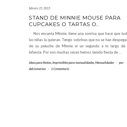
febrero 25, 2015
STAND DE MINNIE MOUSE PARA
CUPCAKES O TARTAS O..
Nos encanta Minnie, tiene una sonrisa que hace que to
las niñas la quieran. Tengo sobrinas que no se han despeg
de su peluche de Minnie ni un segundo a lo largo de
infancia. Por eso muchas veces hemos tenido fiesta de
…
ideas para fiestas
,
Imprimibles para manualidades
,
Manualidades
-
por
delriomerino
-
1 Comentario