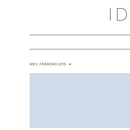
Saltar
I
al
contenido
MES:
FEBRERO 2015