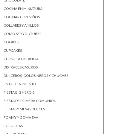
CHOCOLATE
COCINA EN MINIATURA
COCINAR CON NIÑOS
COLLARES Y ANILLOS
CÓMO SER YOUTUBER
COOKIES
CUPCAKES
CURSOS A DISTANCIA
DISFRACES CASEROS
DULCEROS, GOLOSINEROS Y CHUCHES
ENTRETENIMIENTO
FIESTA BIG HERO 6
FIESTA DE PRIMERA COMUNIÓN
FIESTAS Y MESAS DULCES
FOAMY Y GOMA EVA
FOFUCHAS