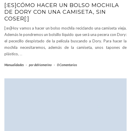
[:ES]CÓMO HACER UN BOLSO MOCHILA
DE DORY CON UNA CAMISETA, SIN
COSER[:]
[:es]Hoy vamos a hacer un bolso mochila reciclando una camiseta vieja.
Además le pondremos un bolsillo líquido que será una pecera con Dory:
el pececillo despistado de la película buscando a Dory. Para hacer la
mochila necesitaremos, además de la camiseta, unos tapones de
plástico,
…
Manualidades
-
por
delriomerino
-
0 Comentarios