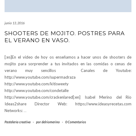
junio 13, 2016
SHOOTERS DE MOJITO. POSTRES PARA
EL VERANO EN VASO.
[:es]En el vídeo de hoy os enseñamos a hacer unos de shooters de
mojito para sorprender a tus invitados en las comidas o cenas de
verano muy sencillos Canales de Youtube:
http://www.youtube.com/supermadraza
http://www.youtube.com/kitisweety
http://www.youtube.com/condetalle
http://www.youtube.com/crackenlared[:en] Isabel Merino del Río
Ideas2share Director Web: https://www.ideasyrecetas.com
Networks:
…
Pastelería creativa
-
por
delriomerino
-
0 Comentarios