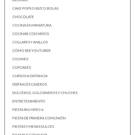
CAKE POPS O BIZCO BOLAS
CHOCOLATE
COCINA EN MINIATURA
COCINAR CON NIÑOS
COLLARES Y ANILLOS
CÓMO SER YOUTUBER
COOKIES
CUPCAKES
CURSOS A DISTANCIA
DISFRACES CASEROS
DULCEROS, GOLOSINEROS Y CHUCHES
ENTRETENIMIENTO
FIESTA BIG HERO 6
FIESTA DE PRIMERA COMUNIÓN
FIESTAS Y MESAS DULCES
FOAMY Y GOMA EVA