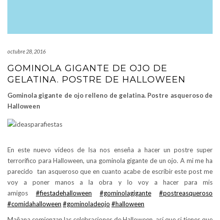
octubre 28, 2016
GOMINOLA GIGANTE DE OJO DE
GELATINA. POSTRE DE HALLOWEEN
Gominola gigante de ojo relleno de gelatina. Postre asqueroso de
Halloween
En este nuevo vídeos de Isa nos enseña a hacer un postre super
terrorífico para Halloween, una gominola gigante de un ojo. A mi me ha
parecido tan asqueroso que en cuanto acabe de escribir este post me
voy a poner manos a la obra y lo voy a hacer para mis
amigos
#fiestadehalloween
#gominolagigante
#postreasqueroso
#comidahalloween
#gominoladeojo
#halloween
Mañana comienzan las celebraciones de Halloween, así que si tienes que