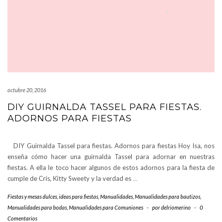
octubre 20, 2016
DIY GUIRNALDA TASSEL PARA FIESTAS.
ADORNOS PARA FIESTAS
DIY Guirnalda Tassel para fiestas. Adornos para fiestas Hoy Isa, nos
enseña cómo hacer una guirnalda Tassel para adornar en nuestras
fiestas. A ella le toco hacer algunos de estos adornos para la fiesta de
cumple de Cris, Kitty Sweety y la verdad es
…
Fiestas y mesas dulces
,
ideas para fiestas
,
Manualidades
,
Manualidades para bautizos
,
Manualidades para bodas
,
Manualidades para Comuniones
-
por
delriomerino
-
0
Comentarios