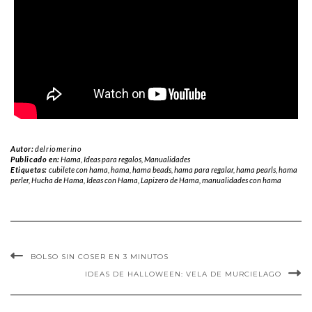
Autor:
delriomerino
Publicado en:
Hama
,
Ideas para regalos
,
Manualidades
Etiquetas:
cubilete con hama
,
hama
,
hama beads
,
hama para regalar
,
hama pearls
,
hama
perler
,
Hucha de Hama
,
Ideas con Hama
,
Lapizero de Hama
,
manualidades con hama
BOLSO SIN COSER EN 3 MINUTOS
IDEAS DE HALLOWEEN: VELA DE MURCIELAGO