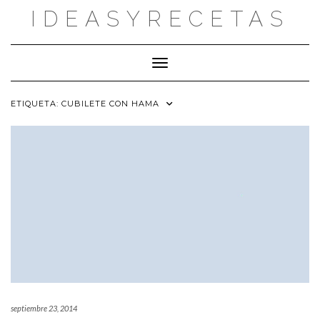
Saltar
IDEASYRECETAS
al
contenido
Cambiar modo de navegación
ETIQUETA:
CUBILETE CON HAMA
septiembre 23, 2014