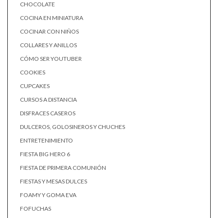
CHOCOLATE
COCINA EN MINIATURA
COCINAR CON NIÑOS
COLLARES Y ANILLOS
CÓMO SER YOUTUBER
COOKIES
CUPCAKES
CURSOS A DISTANCIA
DISFRACES CASEROS
DULCEROS, GOLOSINEROS Y CHUCHES
ENTRETENIMIENTO
FIESTA BIG HERO 6
FIESTA DE PRIMERA COMUNIÓN
FIESTAS Y MESAS DULCES
FOAMY Y GOMA EVA
FOFUCHAS