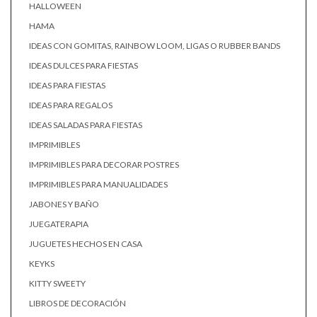
HALLOWEEN
HAMA
IDEAS CON GOMITAS, RAINBOW LOOM, LIGAS O RUBBER BANDS
IDEAS DULCES PARA FIESTAS
IDEAS PARA FIESTAS
IDEAS PARA REGALOS
IDEAS SALADAS PARA FIESTAS
IMPRIMIBLES
IMPRIMIBLES PARA DECORAR POSTRES
IMPRIMIBLES PARA MANUALIDADES
JABONES Y BAÑO
JUEGATERAPIA
JUGUETES HECHOS EN CASA
KEYKS
KITTY SWEETY
LIBROS DE DECORACIÓN