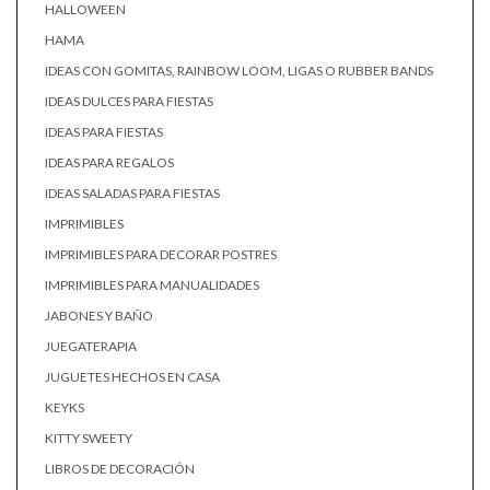
HALLOWEEN
HAMA
IDEAS CON GOMITAS, RAINBOW LOOM, LIGAS O RUBBER BANDS
IDEAS DULCES PARA FIESTAS
IDEAS PARA FIESTAS
IDEAS PARA REGALOS
IDEAS SALADAS PARA FIESTAS
IMPRIMIBLES
IMPRIMIBLES PARA DECORAR POSTRES
IMPRIMIBLES PARA MANUALIDADES
JABONES Y BAÑO
JUEGATERAPIA
JUGUETES HECHOS EN CASA
KEYKS
KITTY SWEETY
LIBROS DE DECORACIÓN