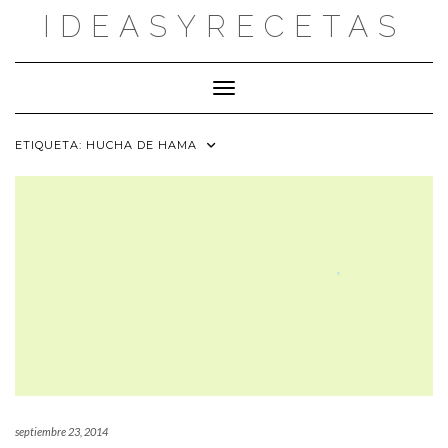
Saltar
IDEASYRECETAS
al
contenido
Cambiar modo de navegación
ETIQUETA:
HUCHA DE HAMA
septiembre 23, 2014