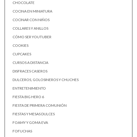
CHOCOLATE
COCINA EN MINIATURA
COCINAR CON NIÑOS
COLLARES Y ANILLOS
CÓMO SER YOUTUBER
COOKIES
CUPCAKES
CURSOS A DISTANCIA
DISFRACES CASEROS
DULCEROS, GOLOSINEROS Y CHUCHES
ENTRETENIMIENTO
FIESTA BIG HERO 6
FIESTA DE PRIMERA COMUNIÓN
FIESTAS Y MESAS DULCES
FOAMY Y GOMA EVA
FOFUCHAS