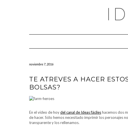
Saltar
I
al
contenido
noviembre 7, 2016
TE ATREVES A HACER EST
BOLSAS?
En el vídeo de hoy
del canal de Ideas fáciles
hacemos dos muñ
de hacer. Sólo hemos necesitado imprimir los personajes no
transparente y los rellenamos.