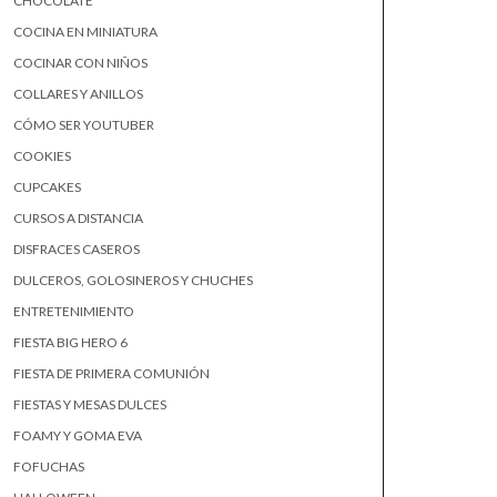
CHOCOLATE
COCINA EN MINIATURA
COCINAR CON NIÑOS
COLLARES Y ANILLOS
CÓMO SER YOUTUBER
COOKIES
CUPCAKES
CURSOS A DISTANCIA
DISFRACES CASEROS
DULCEROS, GOLOSINEROS Y CHUCHES
ENTRETENIMIENTO
FIESTA BIG HERO 6
FIESTA DE PRIMERA COMUNIÓN
FIESTAS Y MESAS DULCES
FOAMY Y GOMA EVA
FOFUCHAS