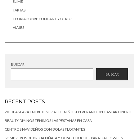
SLIME
TARTAS
TEORÍA SOBRE FONDANT Y OTROS
VIAJES
BUSCAR
BUSCAR
RECENT POSTS
20 IDEAS PARA ENTRETENER A LOS NIÑOS EN VERANO SIN GASTAR DINERO
BEAUTY DIY: NOS TEÑIMOS LAS PESTAÑAS EN CASA
CENTROS NAVIDEÑOS CON BOLAS FLOTANTES
SOMBREROS DE BRUJA PIÑATA Y OTRAS CHUCHES PARA HALLOWEEN