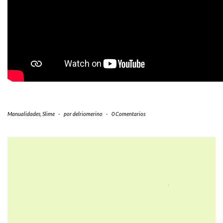
Manualidades
,
Slime
-
por
delriomerino
-
0 Comentarios