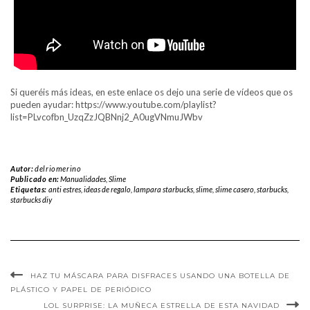
Si queréis más ideas, en este enlace os dejo una serie de vídeos que os
pueden ayudar: https://www.youtube.com/playlist?
list=PLvcofbn_UzqZzJQBNnj2_A0ugVNmuJWbv
Autor:
delriomerino
Publicado en:
Manualidades
,
Slime
Etiquetas:
anti estres
,
ideas de regalo
,
lampara starbucks
,
slime
,
slime casero
,
starbucks
,
starbucks diy
HAZ TU MÁSCARA PARA DISFRACES USANDO UNA BOTELLA DE
PLÁSTICO Y PAPEL DE PERIÓDICO
LOL SURPRISE: LA MUÑECA ESTRELLA DE ESTA NAVIDAD