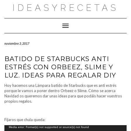
Saltar
IDEASYRECETAS
al
contenido
Cambiar modo de navegación
noviembre 3, 2017
BATIDO DE STARBUCKS ANTI
ESTRÉS CON ORBEEZ, SLIME Y
LUZ. IDEAS PARA REGALAR DIY
Hoy hacemos una Lámpara batido de Starbucks que es anti estrés
porque le vamos a poner dentro Orbeez o Slime. Cómo se acerca
Navidad os queremos dar unas ideas para que podáis hacer vuestros
propios regalos.
Fijaros que chula queda:
Reproductor
Media error: Format(s) not supported or source(s) not found