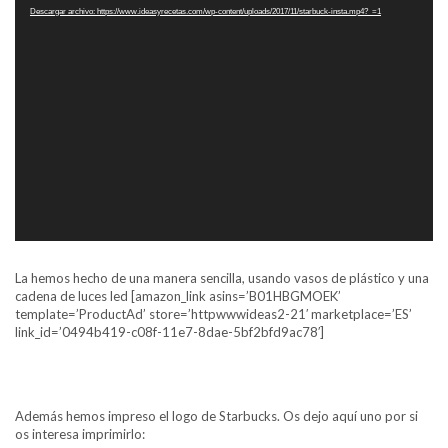
de
Descargar archivo: https://www.ideasyrecetas.com/wp-content/uploads/2017/11/starbuck-insta.mp4?_=1
vídeo
La hemos hecho de una manera sencilla, usando vasos de plástico y una
cadena de luces led [amazon_link asins=’B01HBGMOEK’
template=’ProductAd’ store=’httpwwwideas2-21′ marketplace=’ES’
link_id=’0494b419-c08f-11e7-8dae-5bf2bfd9ac78′]
Además hemos impreso el logo de Starbucks. Os dejo aquí uno por si
os interesa imprimirlo: