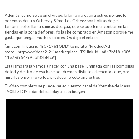
Además, como se ve en el vídeo, la lámpara es anti estrés porque le
ponemos dentro Orbeez y Slime. Los Orbeez son bolitas de gel,
también se les llama canicas de agua, que se pueden encontrar en las
tiendas en la zona de flores. Yo las he comprado en Amazon porque me
gusta que tengan muchos colores. Os dejo el enlace:
[amazon_link asins=’B071961QDD’ template=’ProductAd’
store=’httpwwwideas2-21′ marketplace=’ES’ link_id=’a847bf18-c08f-
11e7-8954-99dbf82bf4c9′]
Esta lámpara la vamos a hacer con una base iluminada con las bombillas
de led y dentro de esa base pondremos distintos elementos que, por
mirarlos o por moverlos, producen efecto anti estrés
El vídeo completo se puede ver en nuestro canal de Youtube de Ideas
FACILES DIY o dandole al play a esta imagen