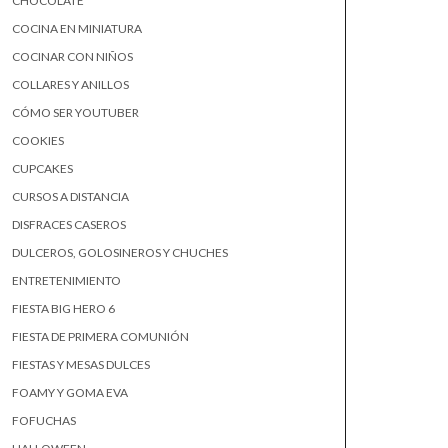
CHOCOLATE
COCINA EN MINIATURA
COCINAR CON NIÑOS
COLLARES Y ANILLOS
CÓMO SER YOUTUBER
COOKIES
CUPCAKES
CURSOS A DISTANCIA
DISFRACES CASEROS
DULCEROS, GOLOSINEROS Y CHUCHES
ENTRETENIMIENTO
FIESTA BIG HERO 6
FIESTA DE PRIMERA COMUNIÓN
FIESTAS Y MESAS DULCES
FOAMY Y GOMA EVA
FOFUCHAS