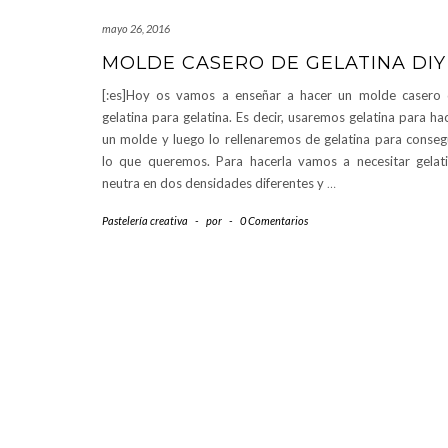
mayo 26, 2016
MOLDE CASERO DE GELATINA DIY
[:es]Hoy os vamos a enseñar a hacer un molde casero
gelatina para gelatina. Es decir, usaremos gelatina para ha
un molde y luego lo rellenaremos de gelatina para conseg
lo que queremos. Para hacerla vamos a necesitar gelat
neutra en dos densidades diferentes y
…
Pastelería creativa
-
por
-
0 Comentarios