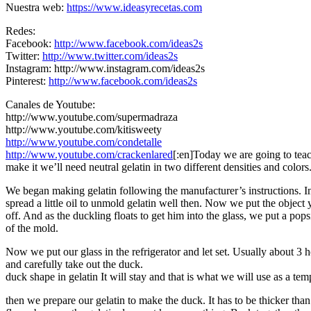
Nuestra web:
https://www.ideasyrecetas.com
Redes:
Facebook:
http://www.facebook.com/ideas2s
Twitter:
http://www.twitter.com/ideas2s
Instagram: http://www.instagram.com/ideas2s
Pinterest:
http://www.facebook.com/ideas2s
Canales de Youtube:
http://www.youtube.com/supermadraza
http://www.youtube.com/kitisweety
http://www.youtube.com/condetalle
http://www.youtube.com/crackenlared
[:en]Today we are going to teac
make it we’ll need neutral gelatin in two different densities and colors
We began making gelatin following the manufacturer’s instructions. In o
spread a little oil to unmold gelatin well then. Now we put the object 
off. And as the duckling floats to get him into the glass, we put a po
of the mold.
Now we put our glass in the refrigerator and let set. Usually about 3 
and carefully take out the duck.
duck shape in gelatin It will stay and that is what we will use as a te
then we prepare our gelatin to make the duck. It has to be thicker tha