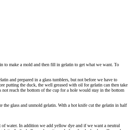
in to make a mold and then fill in gelatin to get what we want. To
elatin and prepared in a glass tumblers, but not before we have to
re putting the duck, the well greased with oil for gelatin can then take
s not reach the bottom of the cup for a hole would stay in the bottom
 the glass and unmold gelatin. With a hot knife cut the gelatin in half
t of water. In addition we add yellow dye and if we want a neutral