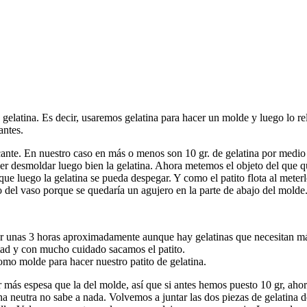
gelatina. Es decir, usaremos gelatina para hacer un molde y luego lo r
antes.
cante. En nuestro caso en más o menos son 10 gr. de gelatina por medio
oder desmoldar luego bien la gelatina. Ahora metemos el objeto del que 
 que luego la gelatina se pueda despegar. Y como el patito flota al met
 del vaso porque se quedaría un agujero en la parte de abajo del molde
r unas 3 horas aproximadamente aunque hay gelatinas que necesitan má
tad y con mucho cuidado sacamos el patito.
omo molde para hacer nuestro patito de gelatina.
er más espesa que la del molde, así que si antes hemos puesto 10 gr, 
a neutra no sabe a nada. Volvemos a juntar las dos piezas de gelatina d