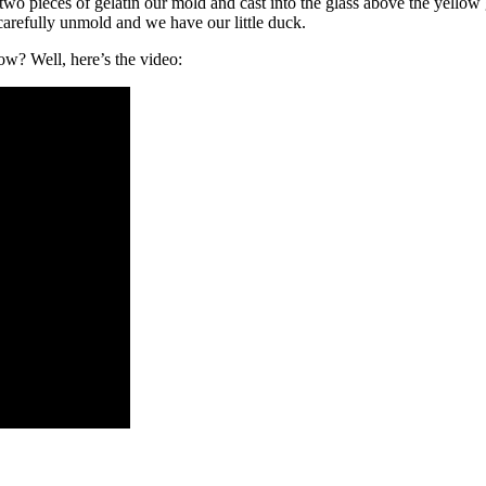
two pieces of gelatin our mold and cast into the glass above the yellow 
n carefully unmold and we have our little duck.
ow? Well, here’s the video: