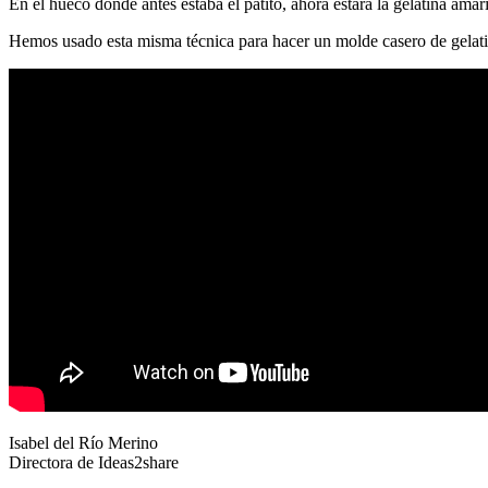
En el hueco donde antes estaba el patito, ahora estará la gelatina a
Hemos usado esta misma técnica para hacer un molde casero de gelati
Isabel del Río Merino
Directora de Ideas2share