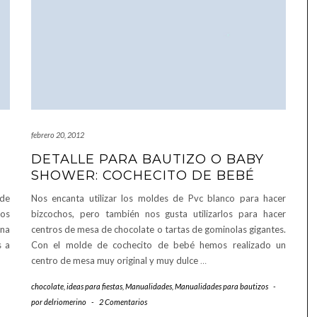
febrero 20, 2012
DETALLE PARA BAUTIZO O BABY
SHOWER: COCHECITO DE BEBÉ
 de
Nos encanta utilizar los moldes de Pvc blanco para hacer
los
bizcochos, pero también nos gusta utilizarlos para hacer
una
centros de mesa de chocolate o tartas de gominolas gigantes.
s a
Con el molde de cochecito de bebé hemos realizado un
centro de mesa muy original y muy dulce
…
chocolate
,
ideas para fiestas
,
Manualidades
,
Manualidades para bautizos
-
por
delriomerino
-
2 Comentarios