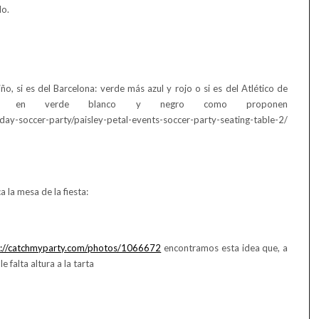
do.
o, si es del Barcelona: verde más azul y rojo o si es del Atlético de
te en verde blanco y negro como proponen
ay-soccer-party/paisley-petal-events-soccer-party-seating-table-2/
la mesa de la fiesta:
p://catchmyparty.com/photos/1066672
encontramos esta idea que, a
falta altura a la tarta