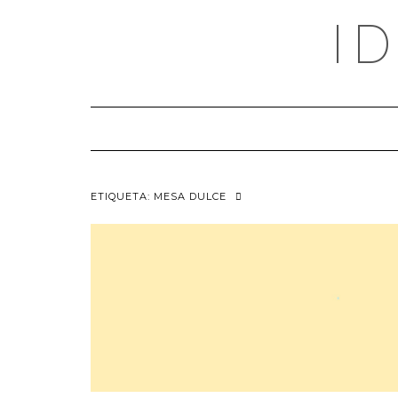
Saltar
I
al
contenido
ETIQUETA:
MESA DULCE