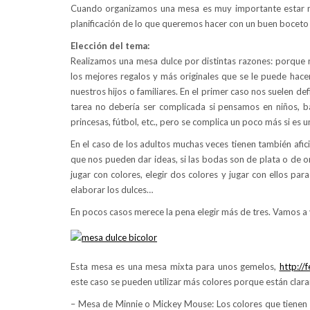
Cuando organizamos una mesa es muy importante estar m
planificación de lo que queremos hacer con un buen boceto s
Elección del tema:
Realizamos una mesa dulce por distintas razones: porque 
los mejores regalos y más originales que se le puede hac
nuestros hijos o familiares. En el primer caso nos suelen de
tarea no debería ser complicada si pensamos en niños, bas
princesas, fútbol, etc., pero se complica un poco más si e
En el caso de los adultos muchas veces tienen también afici
que nos pueden dar ideas, si las bodas son de plata o de o
jugar con colores, elegir dos colores y jugar con ellos par
elaborar los dulces…
En pocos casos merece la pena elegir más de tres. Vamos a 
Esta mesa es una mesa mixta para unos gemelos,
http:/
este caso se pueden utilizar más colores porque están clar
– Mesa de Minnie o Mickey Mouse: Los colores que tienen