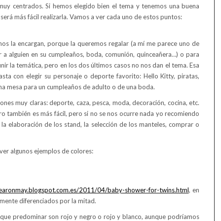
uy centrados. Si hemos elegido bien el tema y tenemos una buena
erá más fácil realizarla. Vamos a ver cada uno de estos puntos:
nos la encargan, porque la queremos regalar (a mí me parece uno de
er a alguien en su cumpleaños, boda, comunión, quinceañera…) o para
finir la temática, pero en los dos últimos casos no nos dan el tema. Esa
ta con elegir su personaje o deporte favorito: Hello Kitty, piratas,
s una mesa para un cumpleaños de adulto o de una boda.
ones muy claras: deporte, caza, pesca, moda, decoración, cocina, etc.
ro también es más fácil, pero si no se nos ocurre nada yo recomiendo
a la elaboración de los stand, la selección de los manteles, comprar o
ver algunos ejemplos de colores:
/fearonmay.blogspot.com.es/2011/04/baby-shower-for-twins.html
, en
amente diferenciados por la mitad.
 que predominar son rojo y negro o rojo y blanco, aunque podríamos