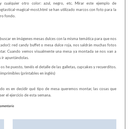
cualquier otro color: azul, negro, etc. Mirar este ejemplo de
gtastical-magical-most.html se han utilizado marcos con foto para la
ro fondo.
y buscar en imágenes mesas dulces con la misma temática para que nos
ador): red candy buffet o mesa dulce roja, nos saldrán muchas fotos
tar. Cuando vemos visualmente una mesa ya montada se nos van a
 ir apuntándolas.
he puesto, tenéis el detalle de las galletas, cupcakes y recuerditos.
imprimibles (printables en inglés)
do es en decidir qué tipo de mesa queremos montar, las cosas que
er el ejercicio de esta semana.
Comentario