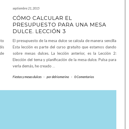
septiembre 21, 2015
CÓMO CALCULAR EL
PRESUPUESTO PARA UNA MESA
DULCE. LECCIÓN 3
sto
El presupuesto de la mesa dulce se calcula de manera sencilla
éis
Esta lección es parte del curso gratuito que estamos dando
 de
sobre mesas dulces. La lección anterior, es la Lección 2:
Elección del tema y planificación de la mesa dulce. Pulsa para
verla demás, he creado
…
Fiestas y mesas dulces
-
por
delriomerino
-
0 Comentarios