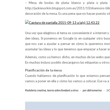
– Mesa de bodas de plata: blanco y plata o plata y 
http://jackiesorkin.blogspot.com.es/2011/10/shannons-blin
decoración de la mesa. Es una pena que no hayan puesto ot
Una vez que elegimos el tema es conveniente ir a internet 
den ideas. Si ponemos en Google (o en cualquier otro busc
que nos van a ayudar a pensar en cómo la queremos mon
acumular las ideas y lo que tenemos que empezar a hacer es
Además, como ya hemos dicho, en muchas de las webs que os 
En muchas incluso podéis descargaros las etiquetas u otros 
Planificación de la mesa
Cuando hablamos de planificación lo que estamos pensan
vamos a poner en ella y cómo las vamos a colocar. Ese va a s
Pastelería creativa
,
teoría sobre fondant y otros
-
por
delriomerino
-
1 