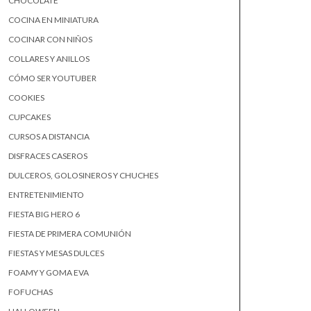
CHOCOLATE
COCINA EN MINIATURA
COCINAR CON NIÑOS
COLLARES Y ANILLOS
CÓMO SER YOUTUBER
COOKIES
CUPCAKES
CURSOS A DISTANCIA
DISFRACES CASEROS
DULCEROS, GOLOSINEROS Y CHUCHES
ENTRETENIMIENTO
FIESTA BIG HERO 6
FIESTA DE PRIMERA COMUNIÓN
FIESTAS Y MESAS DULCES
FOAMY Y GOMA EVA
FOFUCHAS