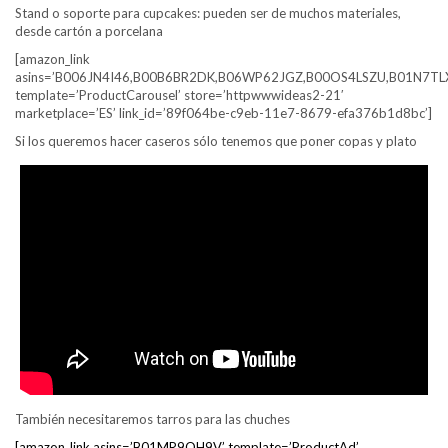
Stand o soporte para cupcakes: pueden ser de muchos materiales,
desde cartón a porcelana
[amazon_link
asins=’B006JN4I46,B00B6BR2DK,B06WP62JGZ,B00OS4LSZU,B01N7TL
template=’ProductCarousel’ store=’httpwwwideas2-21′
marketplace=’ES’ link_id=’89f064be-c9eb-11e7-8679-efa376b1d8bc’]
Si los queremos hacer caseros sólo tenemos que poner copas y plato
También necesitaremos tarros para las chuches
[amazon_link asins=’B01MR9OH9V’ template=’ProductAd’