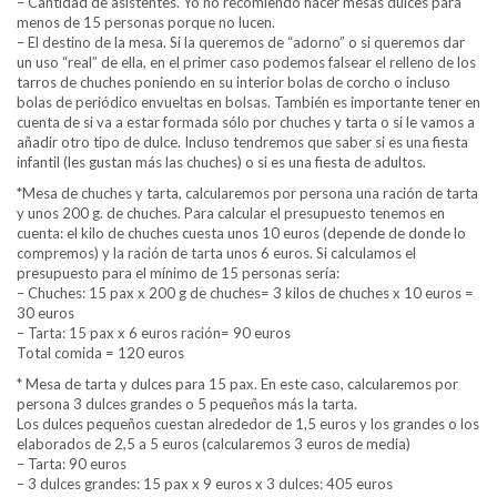
– Cantidad de asistentes. Yo no recomiendo hacer mesas dulces para
menos de 15 personas porque no lucen.
– El destino de la mesa. Si la queremos de “adorno” o si queremos dar
un uso “real” de ella, en el primer caso podemos falsear el relleno de los
tarros de chuches poniendo en su interior bolas de corcho o incluso
bolas de periódico envueltas en bolsas. También es importante tener en
cuenta de si va a estar formada sólo por chuches y tarta o si le vamos a
añadir otro tipo de dulce. Incluso tendremos que saber si es una fiesta
infantil (les gustan más las chuches) o si es una fiesta de adultos.
*Mesa de chuches y tarta, calcularemos por persona una ración de tarta
y unos 200 g. de chuches. Para calcular el presupuesto tenemos en
cuenta: el kilo de chuches cuesta unos 10 euros (depende de donde lo
compremos) y la ración de tarta unos 6 euros. Si calculamos el
presupuesto para el mínimo de 15 personas sería:
– Chuches: 15 pax x 200 g de chuches= 3 kilos de chuches x 10 euros =
30 euros
– Tarta: 15 pax x 6 euros ración= 90 euros
Total comida = 120 euros
* Mesa de tarta y dulces para 15 pax. En este caso, calcularemos por
persona 3 dulces grandes o 5 pequeños más la tarta.
Los dulces pequeños cuestan alrededor de 1,5 euros y los grandes o los
elaborados de 2,5 a 5 euros (calcularemos 3 euros de media)
– Tarta: 90 euros
– 3 dulces grandes: 15 pax x 9 euros x 3 dulces: 405 euros