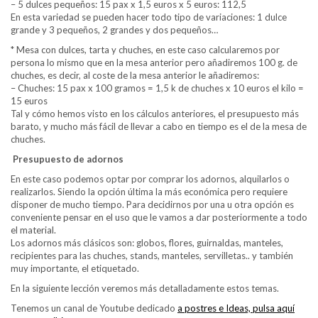
– 5 dulces pequeños: 15 pax x 1,5 euros x 5 euros: 112,5
En esta variedad se pueden hacer todo tipo de variaciones: 1 dulce
grande y 3 pequeños, 2 grandes y dos pequeños…
* Mesa con dulces, tarta y chuches, en este caso calcularemos por
persona lo mismo que en la mesa anterior pero añadiremos 100 g. de
chuches, es decir, al coste de la mesa anterior le añadiremos:
– Chuches: 15 pax x 100 gramos = 1,5 k de chuches x 10 euros el kilo =
15 euros
Tal y cómo hemos visto en los cálculos anteriores, el presupuesto más
barato, y mucho más fácil de llevar a cabo en tiempo es el de la mesa de
chuches.
Presupuesto de adornos
En este caso podemos optar por comprar los adornos, alquilarlos o
realizarlos. Siendo la opción última la más económica pero requiere
disponer de mucho tiempo. Para decidirnos por una u otra opción es
conveniente pensar en el uso que le vamos a dar posteriormente a todo
el material.
Los adornos más clásicos son: globos, flores, guirnaldas, manteles,
recipientes para las chuches, stands, manteles, servilletas.. y también
muy importante, el etiquetado.
En la siguiente lección veremos más detalladamente estos temas.
Tenemos un canal de Youtube dedicado
a postres e Ideas, pulsa aquí