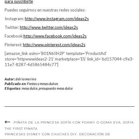
para suscribirte
Puedes seguirnos en nuestras redes sociales:
Instagram:
http://www.instagram.com/ideas2s
Twitter:
http://www.twitter.com/ideas2s
Facebook:
http://www.facebook.com/ideas2s
Pinterest:
http://www.pinterest.com/ideas2s
[amazon_link asins=’B01N6IIH2P’ template=’ProductAd’
store=’httpwwwideas2-21′ marketplace=’ES’ link_id=’6d157044-c9e3-
11e7-8287-4d5865484c77′]
Autor:
delriomerino
Publicado en:
Fiestas y mesas dulces
Etiquetas:
mesa dulce
,
presupuesto mesa dulce
PIÑATA DE LA PRINCESA SOFÍA CON FOAMY O GOMA EVA. SOFIA
THE FIRST PINATA
PRINCESAS DISNEY CON CHUCHES DIY. DECORACIÓN DE