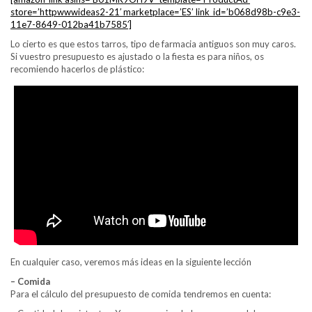
store=’httpwwwideas2-21′ marketplace=’ES’ link_id=’b068d98b-c9e3-
11e7-8649-012ba41b7585′]
Lo cierto es que estos tarros, tipo de farmacia antiguos son muy caros.
Si vuestro presupuesto es ajustado o la fiesta es para niños, os
recomiendo hacerlos de plástico:
En cualquier caso, veremos más ideas en la siguiente lección
– Comida
Para el cálculo del presupuesto de comida tendremos en cuenta: