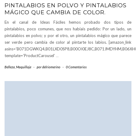
PINTALABIOS EN POLVO Y PINTALABIOS
MÁGICO QUE CAMBIA DE COLOR.
En el canal de Ideas Fáciles hemos probado dos tipos de
pintalabios, poco comunes, que nos habíais pedido: Por un lado, un
pintalabios en polvo; y por el otro, un pintalabios mágico que parece
ser verde pero cambia de color al pintarte los labios. [amazon_link
asins=’B071DGWKQ4,B01LXD0SP8,B00OI0EJ8C,B071JMDYHM,B06XH
template=’ProductCarousel’
…
Belleza
,
Maquillaje
-
por
delriomerino
-
0 Comentarios