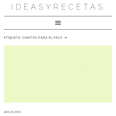
Saltar
IDEASYRECETAS
al
contenido
Cambiar modo de navegación
ETIQUETA:
GOMITAS PARA EL PELO
abril 24, 2014