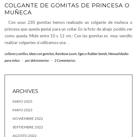
COLGANTE DE GOMITAS DE PRINCESA O
MUÑECA
Con unas 230 gomitas hemos realizado un colgante de muñeca o
princesa que queda genial para un collar. En la foto de abajo podéis ver
como queda. Mide entre 10 y 12 cm.: Con las gomitas es muy sencillo
realizar colgantes si utilizamos una
…
collares y anillos
,
Ideas con gomitas, Rainbow Loom, ligas o Rubber bands
,
Manualidades
para niños
-
por
delriomerino
-
2 Comentarios
ARCHIVES
MAYO 2025
MAYO 2023
NOVIEMBRE 2022
SEPTIEMBRE 2022
AGOSTO 2022