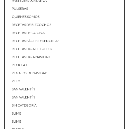
PASTELERÍA CREATIVA
PULSERAS
QUIENES SOMOS
RECETAS DE BIZCOCHOS
RECETAS DE COCINA
RECETAS FÁCILES Y SENCILLAS
RECETAS PARA EL TUPPER
RECETAS PARA NAVIDAD
RECICLAJE
REGALOS DE NAVIDAD
RETO
SAN VALENTÍN
SAN VALENTÍN
SIN CATEGORÍA
SLIME
SLIME