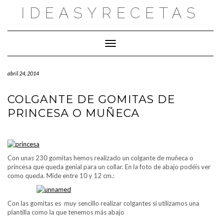
Saltar
IDEASYRECETAS
al
contenido
Cambiar modo de navegación
abril 24, 2014
COLGANTE DE GOMITAS DE
PRINCESA O MUÑECA
Con unas 230 gomitas hemos realizado un colgante de muñeca o
princesa que queda genial para un collar. En la foto de abajo podéis ver
como queda. Mide entre 10 y 12 cm.:
Con las gomitas es muy sencillo realizar colgantes si utilizamos una
plantilla como la que tenemos más abajo