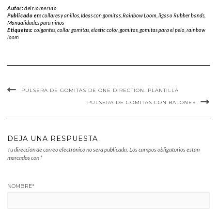
Autor:
delriomerino
Publicado en:
collares y anillos
,
Ideas con gomitas, Rainbow Loom, ligas o Rubber bands
,
Manualidades para niños
Etiquetas:
colgantes
,
collar gomitas
,
elastic color
,
gomitas
,
gomitas para el pelo
,
rainbow
loom
PULSERA DE GOMITAS DE ONE DIRECTION. PLANTILLA
PULSERA DE GOMITAS CON BALONES
DEJA UNA RESPUESTA
Tu dirección de correo electrónico no será publicada.
Los campos obligatorios están
marcados con
*
NOMBRE
*