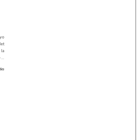
yo
let
 la
e
…
des