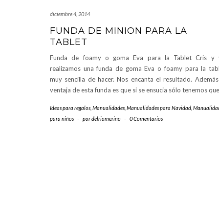
diciembre 4, 2014
FUNDA DE MINION PARA LA
TABLET
Funda de foamy o goma Eva para la Tablet Cris y 
realizamos una funda de goma Eva o foamy para la tab
muy sencilla de hacer. Nos encanta el resultado. Además
ventaja de esta funda es que si se ensucia sólo tenemos qu
Ideas para regalos
,
Manualidades
,
Manualidades para Navidad
,
Manualida
para niños
-
por
delriomerino
-
0 Comentarios