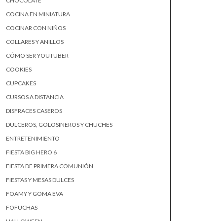
CHOCOLATE
COCINA EN MINIATURA
COCINAR CON NIÑOS
COLLARES Y ANILLOS
CÓMO SER YOUTUBER
COOKIES
CUPCAKES
CURSOS A DISTANCIA
DISFRACES CASEROS
DULCEROS, GOLOSINEROS Y CHUCHES
ENTRETENIMIENTO
FIESTA BIG HERO 6
FIESTA DE PRIMERA COMUNIÓN
FIESTAS Y MESAS DULCES
FOAMY Y GOMA EVA
FOFUCHAS