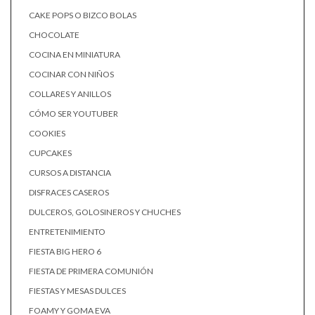
CAKE POPS O BIZCO BOLAS
CHOCOLATE
COCINA EN MINIATURA
COCINAR CON NIÑOS
COLLARES Y ANILLOS
CÓMO SER YOUTUBER
COOKIES
CUPCAKES
CURSOS A DISTANCIA
DISFRACES CASEROS
DULCEROS, GOLOSINEROS Y CHUCHES
ENTRETENIMIENTO
FIESTA BIG HERO 6
FIESTA DE PRIMERA COMUNIÓN
FIESTAS Y MESAS DULCES
FOAMY Y GOMA EVA