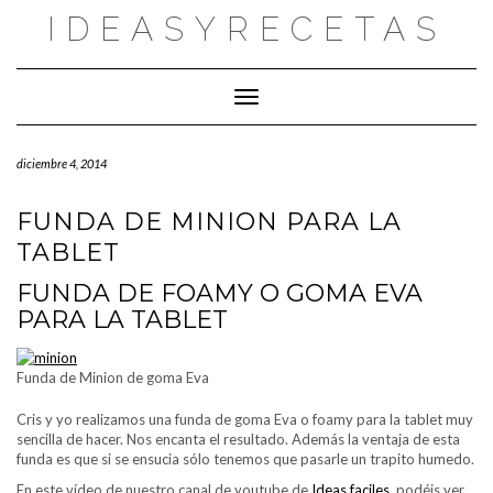
Saltar
IDEASYRECETAS
al
contenido
Cambiar modo de navegación
diciembre 4, 2014
FUNDA DE MINION PARA LA
TABLET
FUNDA DE FOAMY O GOMA EVA
PARA LA TABLET
Funda de Minion de goma Eva
Cris y yo realizamos una funda de goma Eva o foamy para la tablet muy
sencilla de hacer. Nos encanta el resultado. Además la ventaja de esta
funda es que si se ensucia sólo tenemos que pasarle un trapito humedo.
En este vídeo de nuestro canal de youtube de
Ideas faciles
podéis ver,