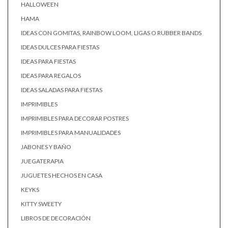
HALLOWEEN
HAMA
IDEAS CON GOMITAS, RAINBOW LOOM, LIGAS O RUBBER BANDS
IDEAS DULCES PARA FIESTAS
IDEAS PARA FIESTAS
IDEAS PARA REGALOS
IDEAS SALADAS PARA FIESTAS
IMPRIMIBLES
IMPRIMIBLES PARA DECORAR POSTRES
IMPRIMIBLES PARA MANUALIDADES
JABONES Y BAÑO
JUEGATERAPIA
JUGUETES HECHOS EN CASA
KEYKS
KITTY SWEETY
LIBROS DE DECORACIÓN