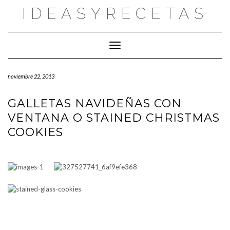
Saltar
IDEASYRECETAS
al
contenido
Cambiar modo de navegación
noviembre 22, 2013
GALLETAS NAVIDEÑAS CON
VENTANA O STAINED CHRISTMAS
COOKIES