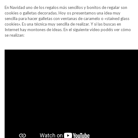
En Navidad uno de los regalos más sencillos y bonitos de regalar son
cookies o galletas decoradas. Hoy os presentamos una idea muy
sencilla para hacer galletas con ventanas de caramelo o «stained glass
cookies». Es una técnica muy sencilla de realizar. Y si las buscas en
Internet hay montones de ideas. En el siguiente vídeo podéis ver cómo
se realizan: