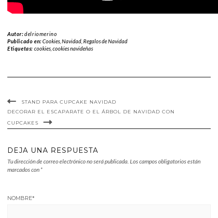
Autor:
delriomerino
Publicado en:
Cookies
,
Navidad
,
Regalos de Navidad
Etiquetas:
cookies
,
cookies navideñas
STAND PARA CUPCAKE NAVIDAD
DECORAR EL ESCAPARATE O EL ÁRBOL DE NAVIDAD CON
CUPCAKES
DEJA UNA RESPUESTA
Tu dirección de correo electrónico no será publicada.
Los campos obligatorios están
marcados con
*
NOMBRE
*