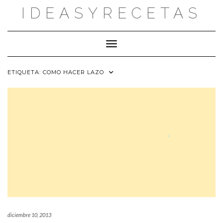
Saltar
IDEASYRECETAS
al
contenido
Cambiar modo de navegación
ETIQUETA:
COMO HACER LAZO
diciembre 10, 2013