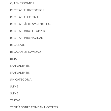
QUIENES SOMOS
RECETAS DE BIZCOCHOS
RECETAS DE COCINA
RECETAS FÁCILES Y SENCILLAS
RECETAS PARA EL TUPPER
RECETAS PARA NAVIDAD
RECICLAJE
REGALOS DE NAVIDAD
RETO
SAN VALENTÍN
SAN VALENTÍN
SIN CATEGORÍA
SLIME
SLIME
TARTAS
TEORÍA SOBRE FONDANT Y OTROS