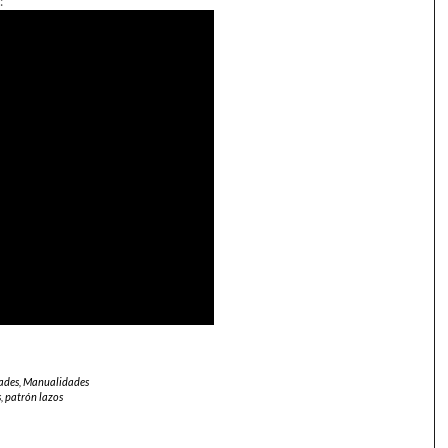
:
ades
,
Manualidades
s
,
patrón lazos