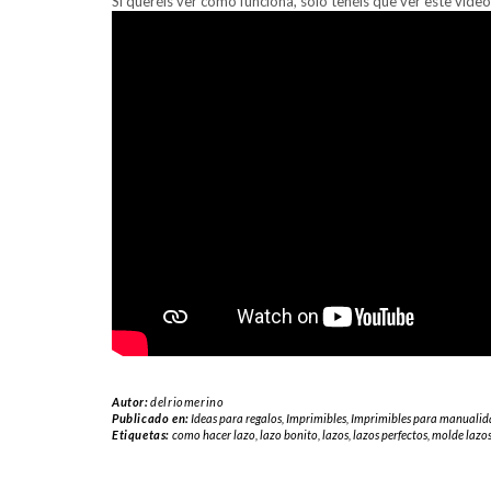
Si queréis ver cómo funciona, sólo tenéis que ver este vídeo
Autor:
delriomerino
Publicado en:
Ideas para regalos
,
Imprimibles
,
Imprimibles para manualid
Etiquetas:
como hacer lazo
,
lazo bonito
,
lazos
,
lazos perfectos
,
molde lazo