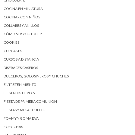
CHOCOLATE
COCINA EN MINIATURA
COCINAR CON NIÑOS
COLLARES Y ANILLOS
CÓMO SER YOUTUBER
COOKIES
CUPCAKES
CURSOS A DISTANCIA
DISFRACES CASEROS
DULCEROS, GOLOSINEROS Y CHUCHES
ENTRETENIMIENTO
FIESTA BIG HERO 6
FIESTA DE PRIMERA COMUNIÓN
FIESTAS Y MESAS DULCES
FOAMY Y GOMA EVA
FOFUCHAS