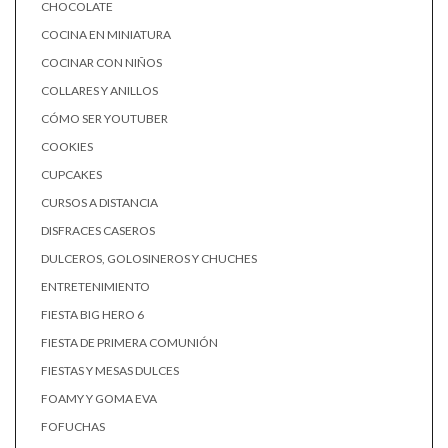
CHOCOLATE
COCINA EN MINIATURA
COCINAR CON NIÑOS
COLLARES Y ANILLOS
CÓMO SER YOUTUBER
COOKIES
CUPCAKES
CURSOS A DISTANCIA
DISFRACES CASEROS
DULCEROS, GOLOSINEROS Y CHUCHES
ENTRETENIMIENTO
FIESTA BIG HERO 6
FIESTA DE PRIMERA COMUNIÓN
FIESTAS Y MESAS DULCES
FOAMY Y GOMA EVA
FOFUCHAS