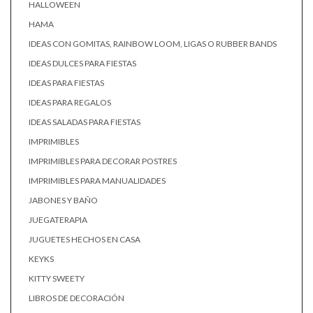
HALLOWEEN
HAMA
IDEAS CON GOMITAS, RAINBOW LOOM, LIGAS O RUBBER BANDS
IDEAS DULCES PARA FIESTAS
IDEAS PARA FIESTAS
IDEAS PARA REGALOS
IDEAS SALADAS PARA FIESTAS
IMPRIMIBLES
IMPRIMIBLES PARA DECORAR POSTRES
IMPRIMIBLES PARA MANUALIDADES
JABONES Y BAÑO
JUEGATERAPIA
JUGUETES HECHOS EN CASA
KEYKS
KITTY SWEETY
LIBROS DE DECORACIÓN