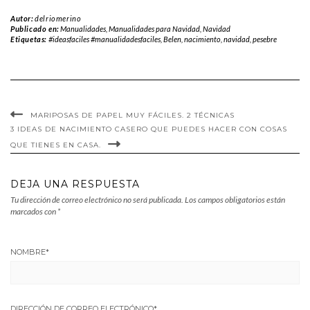
Autor:
delriomerino
Publicado en:
Manualidades
,
Manualidades para Navidad
,
Navidad
Etiquetas:
#ideasfaciles #manualidadesfaciles
,
Belen
,
nacimiento
,
navidad
,
pesebre
MARIPOSAS DE PAPEL MUY FÁCILES. 2 TÉCNICAS
3 IDEAS DE NACIMIENTO CASERO QUE PUEDES HACER CON COSAS
QUE TIENES EN CASA.
DEJA UNA RESPUESTA
Tu dirección de correo electrónico no será publicada.
Los campos obligatorios están
marcados con
*
NOMBRE
*
DIRECCIÓN DE CORREO ELECTRÓNICO
*