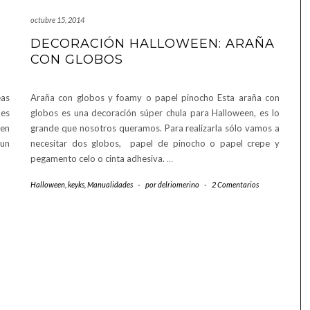
octubre 15, 2014
DECORACIÓN HALLOWEEN: ARAÑA
CON GLOBOS
eas
Araña con globos y foamy o papel pinocho Esta araña con
les
globos es una decoración súper chula para Halloween, es lo
en
grande que nosotros queramos. Para realizarla sólo vamos a
un
necesitar dos globos, papel de pinocho o papel crepe y
pegamento celo o cinta adhesiva.
…
Halloween
,
keyks
,
Manualidades
-
por
delriomerino
-
2 Comentarios