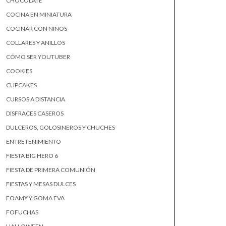
CHOCOLATE
COCINA EN MINIATURA
COCINAR CON NIÑOS
COLLARES Y ANILLOS
CÓMO SER YOUTUBER
COOKIES
CUPCAKES
CURSOS A DISTANCIA
DISFRACES CASEROS
DULCEROS, GOLOSINEROS Y CHUCHES
ENTRETENIMIENTO
FIESTA BIG HERO 6
FIESTA DE PRIMERA COMUNIÓN
FIESTAS Y MESAS DULCES
FOAMY Y GOMA EVA
FOFUCHAS