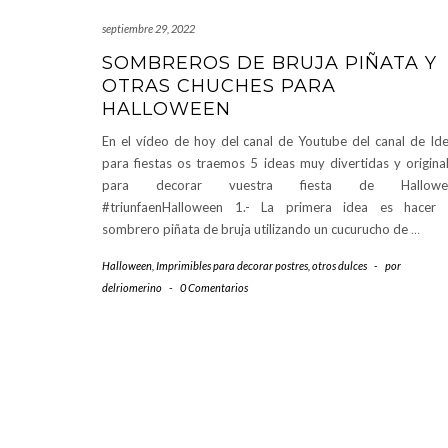
septiembre 29, 2022
SOMBREROS DE BRUJA PIÑATA Y
OTRAS CHUCHES PARA
HALLOWEEN
En el vídeo de hoy del canal de Youtube del canal de Id
para fiestas os traemos 5 ideas muy divertidas y origina
para decorar vuestra fiesta de Hallowe
#triunfaenHalloween 1.- La primera idea es hacer 
sombrero piñata de bruja utilizando un cucurucho de
…
Halloween
,
Imprimibles para decorar postres
,
otros dulces
-
por
delriomerino
-
0 Comentarios