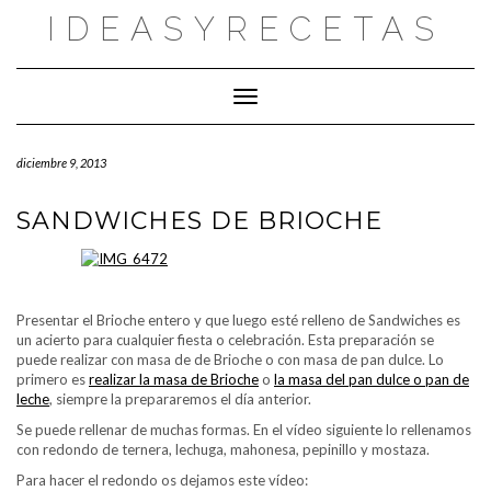
Saltar
IDEASYRECETAS
al
contenido
Cambiar modo de navegación
diciembre 9, 2013
SANDWICHES DE BRIOCHE
Presentar el Brioche entero y que luego esté relleno de Sandwiches es
un acierto para cualquier fiesta o celebración. Esta preparación se
puede realizar con masa de de Brioche o con masa de pan dulce. Lo
primero es
realizar la masa de Brioche
o
la masa del pan dulce o pan de
leche
, siempre la prepararemos el día anterior.
Se puede rellenar de muchas formas. En el vídeo siguiente lo rellenamos
con redondo de ternera, lechuga, mahonesa, pepinillo y mostaza.
Para hacer el redondo os dejamos este vídeo: