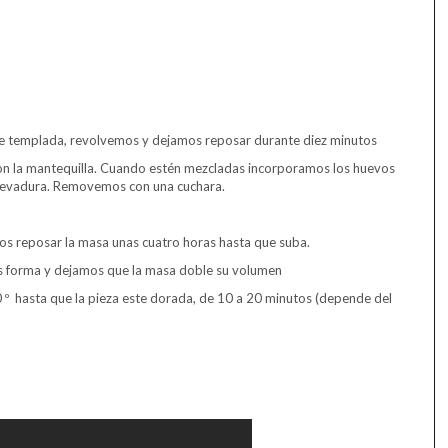
che templada, revolvemos y dejamos reposar durante diez minutos
con la mantequilla. Cuando estén mezcladas incorporamos los huevos
la levadura. Removemos con una cuchara.
os reposar la masa unas cuatro horas hasta que suba.
s forma y dejamos que la masa doble su volumen
º hasta que la pieza este dorada, de 10 a 20 minutos (depende del