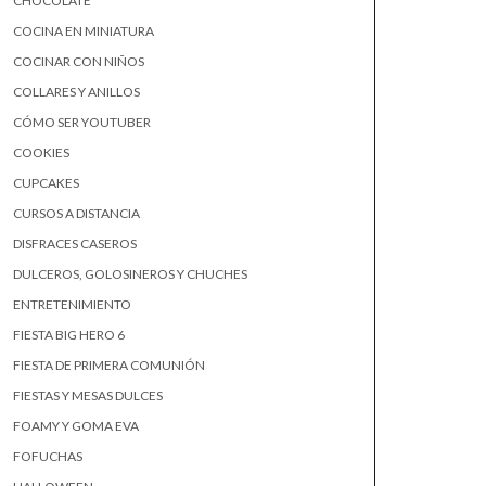
CHOCOLATE
COCINA EN MINIATURA
COCINAR CON NIÑOS
COLLARES Y ANILLOS
CÓMO SER YOUTUBER
COOKIES
CUPCAKES
CURSOS A DISTANCIA
DISFRACES CASEROS
DULCEROS, GOLOSINEROS Y CHUCHES
ENTRETENIMIENTO
FIESTA BIG HERO 6
FIESTA DE PRIMERA COMUNIÓN
FIESTAS Y MESAS DULCES
FOAMY Y GOMA EVA
FOFUCHAS