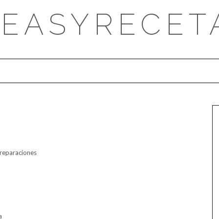
DEASYRECET
preparaciones
a