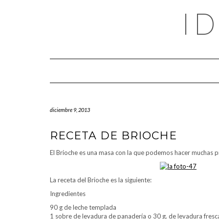
Saltar
I
al
contenido
diciembre 9, 2013
RECETA DE BRIOCHE
El Brioche es una masa con la que podemos hacer muchas 
La receta del Brioche es la siguiente:
Ingredientes
90 g de leche templada
1 sobre de levadura de panadería o 30 g. de levadura fresc