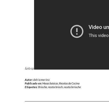
&nbsp
Autor:
delriomerino
Publicado en:
Masas básicas
,
Recetas de Cocina
Etiquetas:
Brioche
,
receta brioch
,
receta brrioche