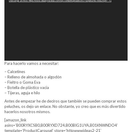
Descargar archivo: https://www.ideasyrecetas.com/wp-content/uploads/2017/11/peluche-insta.mp4?_=1
vídeo
Para hacerlo vamos a necesitar:
– Calcetines
– Relleno de almohada o algodón
– Fieltro o Goma Eva
– Botella de plástico vacía
– Tijeras, aguja e hilo
Antes de empezar he de deciros que también se pueden comprar estos
peluches, os dejo un enlace. No obstante, yo creo que es más divertido
hacerlos nosotros mismos.
[amazon_link
asins=’B00RYXCSB0,B00RYXD724,B00BIG1UYA,B01KNWNDO4′
template=’ProductCarousel’ store=’httpwwwideas2-21′