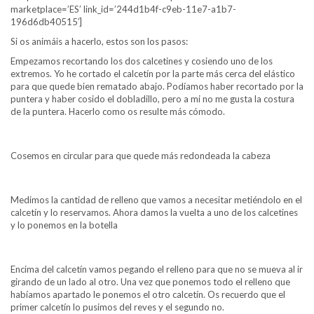
marketplace=’ES’ link_id=’244d1b4f-c9eb-11e7-a1b7-
196d6db40515′]
Si os animáis a hacerlo, estos son los pasos:
Empezamos recortando los dos calcetines y cosiendo uno de los
extremos. Yo he cortado el calcetín por la parte más cerca del elástico
para que quede bien rematado abajo. Podíamos haber recortado por la
puntera y haber cosido el dobladillo, pero a mi no me gusta la costura
de la puntera. Hacerlo como os resulte más cómodo.
Cosemos en circular para que quede más redondeada la cabeza
Medimos la cantidad de relleno que vamos a necesitar metiéndolo en el
calcetín y lo reservamos. Ahora damos la vuelta a uno de los calcetines
y lo ponemos en la botella
Encima del calcetín vamos pegando el relleno para que no se mueva al ir
girando de un lado al otro. Una vez que ponemos todo el relleno que
habíamos apartado le ponemos el otro calcetín. Os recuerdo que el
primer calcetín lo pusimos del reves y el segundo no.