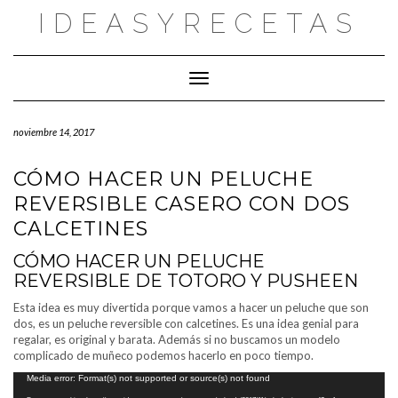
Saltar
IDEASYRECETAS
al
contenido
Cambiar modo de navegación
noviembre 14, 2017
CÓMO HACER UN PELUCHE
REVERSIBLE CASERO CON DOS
CALCETINES
CÓMO HACER UN PELUCHE
REVERSIBLE DE TOTORO Y PUSHEEN
Esta idea es muy divertida porque vamos a hacer un peluche que son
dos, es un peluche reversible con calcetines. Es una idea genial para
regalar, es original y barata. Además si no buscamos un modelo
complicado de muñeco podemos hacerlo en poco tiempo.
Reproductor
Media error: Format(s) not supported or source(s) not found
de